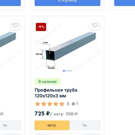
В корзину
-9%
В наличии
Профильная труба
120х120х3 мм
5
1
725 ₽
 ₽
798 ₽
/ метр
тн.
метр
тн.