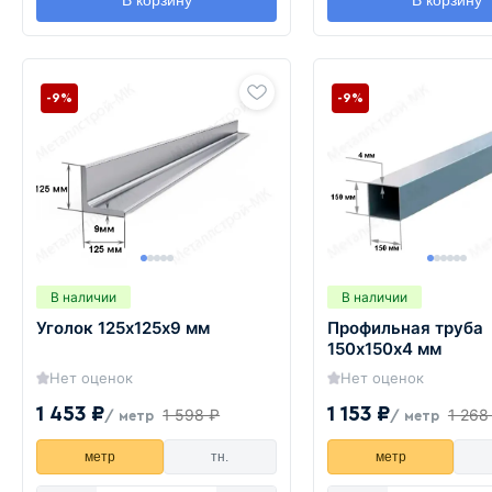
В корзину
В корзину
-9%
-9%
В наличии
В наличии
Уголок 125х125х9 мм
Профильная труба
150х150х4 мм
Нет оценок
Нет оценок
1 453 ₽
1 153 ₽
1 598 ₽
1 268
/ метр
/ метр
метр
тн.
метр