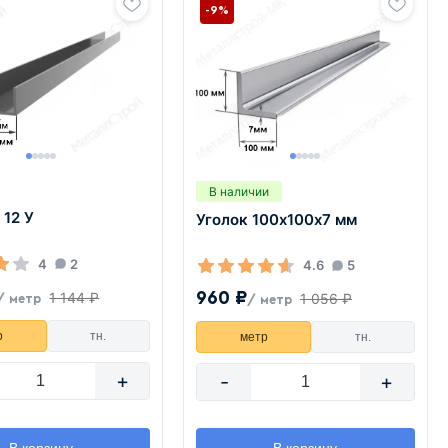
-9%
В наличии
 12 У
Уголок 100х100х7 мм
4
2
4.6
5
960 ₽
1 144 ₽
1 056 ₽
/ метр
/ метр
р
тн.
метр
тн.
+
-
+
В корзину