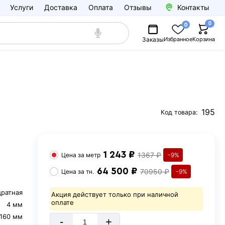
Услуги
Доставка
Оплата
Отзывы
Контакты
0
0
Заказы
Избранное
Корзина
195
Код товара:
1 243 ₽
1367 ₽
Цена за
метр
-9%
64 500 ₽
70950 ₽
Цена за
тн.
-9%
дратная
Акция действует только при наличной
оплате
4 мм
160 мм
-
+