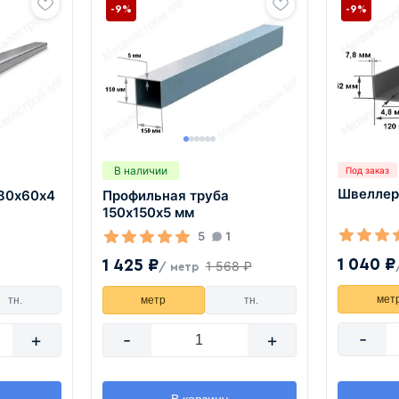
-9%
-9%
В наличии
Под заказ
Швеллер
 80х60х4
Профильная труба
150х150х5 мм
5
1
1 040 ₽
1 425 ₽
1 568 ₽
/ метр
мет
тн.
метр
тн.
-
+
-
+