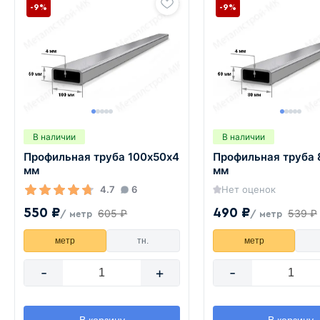
-9%
-9%
В наличии
В наличии
Профильная труба 100х50х4
Профильная труба
мм
мм
4.7
6
Нет оценок
550 ₽
490 ₽
605 ₽
539 ₽
/ метр
/ метр
метр
тн.
метр
-
+
-