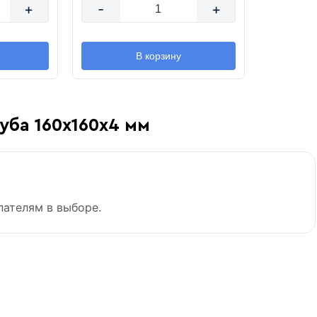
+
-
+
В корзину
уба 160х160х4 мм
пателям в выборе.