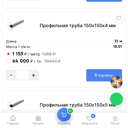
Профильная труба 150х150х4 мм
Длина
12 м
Масса 1 п/м кг.
18.01
1 153
1268 ₽
₽
/ метр
64 000
70400 ₽
₽
/ тн.
-
+
В корзину
Профильная труба 150х150х5 мм
0
0
Длина
12 м
Главная
Корзина
Избранное
Каталог
Меню
Масса 1 п/м кг.
22.26