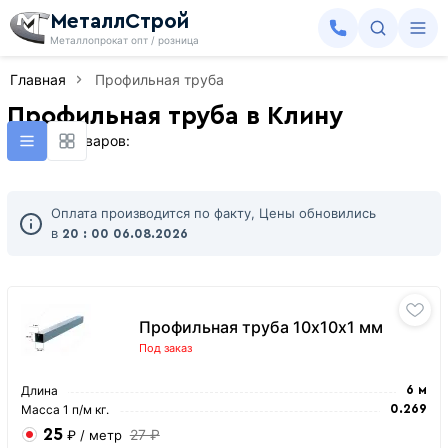
МеталлСтрой
Металлопрокат опт / розница
Главная
Профильная труба
Профильная труба в Клину
Найдено товаров:
Оплата производится по факту, Цены обновились
в
20 : 00
06.08.2026
Профильная труба 10х10х1 мм
Под заказ
Длина
6 м
Масса 1 п/м кг.
0.269
25
27 ₽
₽
/ метр