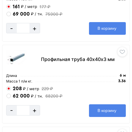
161
177 ₽
₽
/ метр
69 000
75900 ₽
₽
/ тн.
-
+
В корзину
Профильная труба 40х40х3 мм
Длина
6 м
Масса 1 п/м кг.
3.36
208
229 ₽
₽
/ метр
62 000
68200 ₽
₽
/ тн.
-
+
В корзину