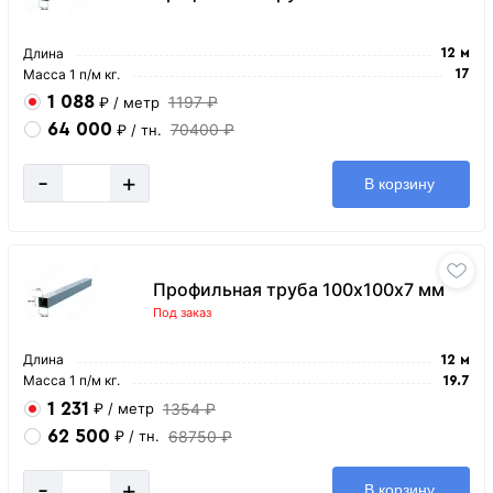
Длина
12 м
Масса 1 п/м кг.
17
1 088
1197 ₽
₽
/ метр
64 000
70400 ₽
₽
/ тн.
-
+
В корзину
Профильная труба 100х100х7 мм
Под заказ
Длина
12 м
Масса 1 п/м кг.
19.7
1 231
1354 ₽
₽
/ метр
62 500
68750 ₽
₽
/ тн.
-
+
В корзину