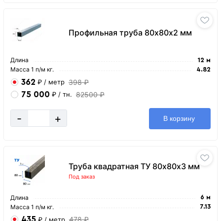
Профильная труба 80х80х2 мм
Длина
12 м
Масса 1 п/м кг.
4.82
362
398 ₽
₽
/ метр
75 000
82500 ₽
₽
/ тн.
-
+
В корзину
Труба квадратная ТУ 80х80х3 мм
Под заказ
Длина
6 м
Масса 1 п/м кг.
7.13
435
478 ₽
₽
/ метр