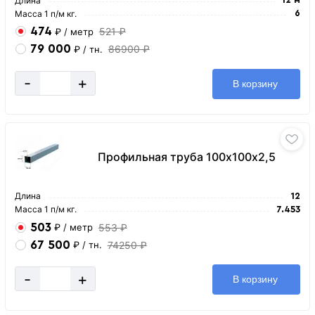
Длина
Масса 1 п/м кг.
6
474
521 ₽
₽
/ метр
79 000
86900 ₽
₽
/ тн.
-
+
В корзину
Профильная труба 100х100х2,5
Длина
12
Масса 1 п/м кг.
7.453
503
553 ₽
₽
/ метр
67 500
74250 ₽
₽
/ тн.
-
+
В корзину