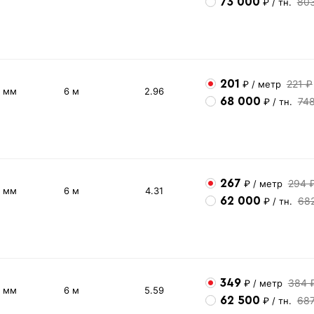
73 000
80
₽
/ тн.
201
221 ₽
₽
/ метр
2 мм
6 м
2.96
68 000
74
₽
/ тн.
267
294 
₽
/ метр
3 мм
6 м
4.31
62 000
68
₽
/ тн.
349
384 
₽
/ метр
4 мм
6 м
5.59
62 500
68
₽
/ тн.