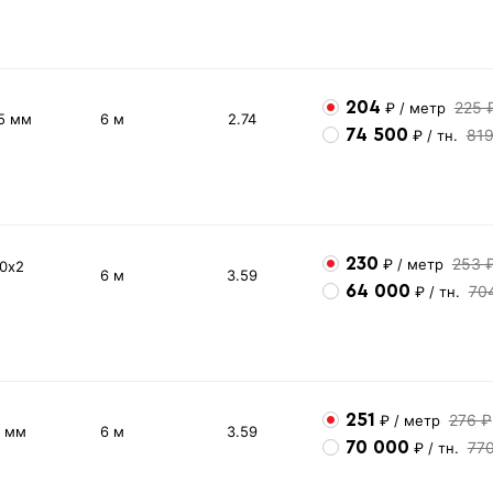
204
225 
₽
/ метр
5 мм
6 м
2.74
74 500
81
₽
/ тн.
230
253 
₽
/ метр
60х2
6 м
3.59
64 000
70
₽
/ тн.
251
276 ₽
₽
/ метр
2 мм
6 м
3.59
70 000
77
₽
/ тн.