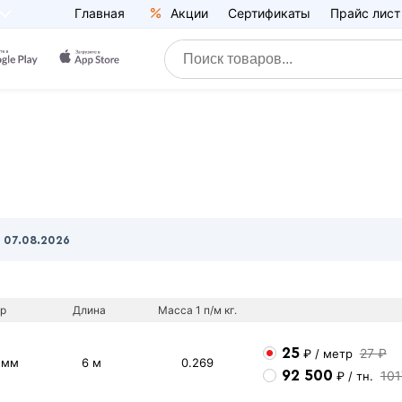
Главная
Акции
Сертификаты
Прайс лист
0
07.08.2026
р
Длина
Масса 1 п/м кг.
25
27 ₽
₽
/ метр
 мм
6 м
0.269
92 500
101
₽
/ тн.