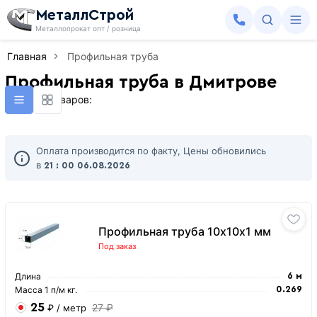
МеталлСтрой
Металлопрокат опт / розница
Главная
Профильная труба
Профильная труба в Дмитрове
Найдено товаров:
Оплата производится по факту, Цены обновились
в
21 : 00
06.08.2026
Профильная труба 10х10х1 мм
Под заказ
Длина
6 м
Масса 1 п/м кг.
0.269
25
27 ₽
₽
/ метр