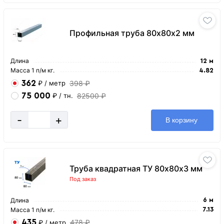
Профильная труба 80х80х2 мм
Длина
12 м
Масса 1 п/м кг.
4.82
362
398 ₽
₽
/ метр
75 000
82500 ₽
₽
/ тн.
-
+
В корзину
Труба квадратная ТУ 80х80х3 мм
Под заказ
Длина
6 м
Масса 1 п/м кг.
7.13
435
478 ₽
₽
/ метр