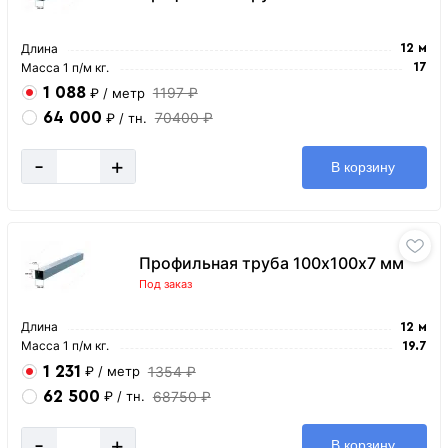
Длина
12 м
Масса 1 п/м кг.
17
1 088
1197 ₽
₽
/ метр
64 000
70400 ₽
₽
/ тн.
-
+
В корзину
Профильная труба 100х100х7 мм
Под заказ
Длина
12 м
Масса 1 п/м кг.
19.7
1 231
1354 ₽
₽
/ метр
62 500
68750 ₽
₽
/ тн.
-
+
В корзину