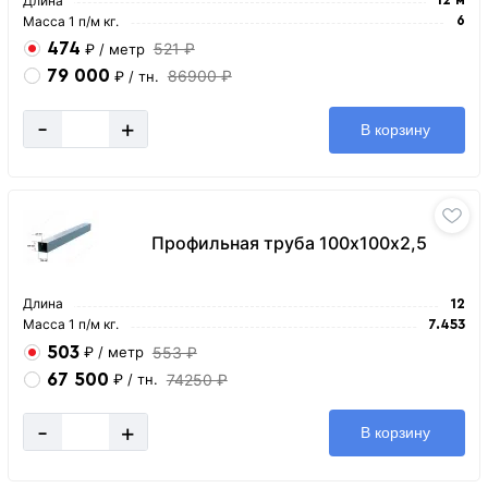
Длина
Масса 1 п/м кг.
6
474
521 ₽
₽
/ метр
79 000
86900 ₽
₽
/ тн.
-
+
В корзину
Профильная труба 100х100х2,5
Длина
12
Масса 1 п/м кг.
7.453
503
553 ₽
₽
/ метр
67 500
74250 ₽
₽
/ тн.
-
+
В корзину