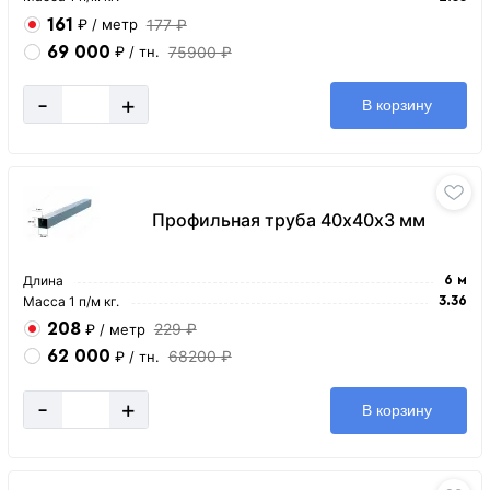
161
177 ₽
₽
/ метр
69 000
75900 ₽
₽
/ тн.
-
+
В корзину
Профильная труба 40х40х3 мм
Длина
6 м
Масса 1 п/м кг.
3.36
208
229 ₽
₽
/ метр
62 000
68200 ₽
₽
/ тн.
-
+
В корзину