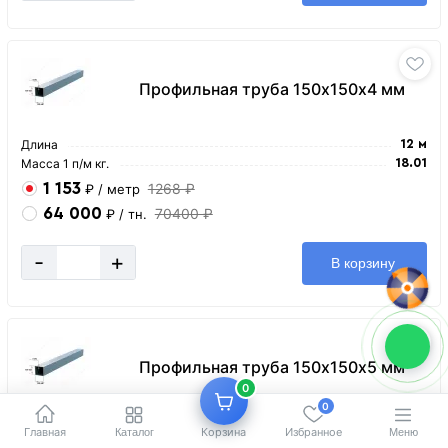
Профильная труба 150х150х4 мм
Длина
12 м
Масса 1 п/м кг.
18.01
1 153
1268 ₽
₽
/ метр
64 000
70400 ₽
₽
/ тн.
-
+
В корзину
Профильная труба 150х150х5 мм
0
0
Длина
12 м
Главная
Корзина
Избранное
Каталог
Меню
Масса 1 п/м кг.
22.26