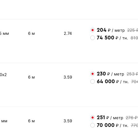
204
225 
₽
/ метр
5 мм
6 м
2.74
74 500
81
₽
/ тн.
230
253 
₽
/ метр
60х2
6 м
3.59
64 000
70
₽
/ тн.
251
276 ₽
₽
/ метр
2 мм
6 м
3.59
70 000
77
₽
/ тн.