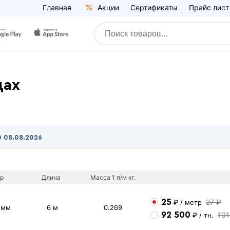
Главная
Акции
Сертификаты
Прайс лист
цах
0
08.08.2026
р
Длина
Масса 1 п/м кг.
25
27 ₽
₽
/ метр
 мм
6 м
0.269
92 500
101
₽
/ тн.