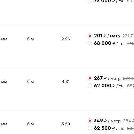
73 000
80
₽
/ тн.
201
221 ₽
₽
/ метр
2 мм
6 м
2.96
68 000
74
₽
/ тн.
267
294 
₽
/ метр
3 мм
6 м
4.31
62 000
68
₽
/ тн.
349
384 
₽
/ метр
4 мм
6 м
5.59
62 500
68
₽
/ тн.