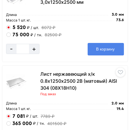
3,0х1250х2500 мм
Длина
3.0 мм
Масса 1 шт. кг.
73.6
5 520
6072 ₽
₽
/ шт.
75 000
82500 ₽
₽
/ тн.
-
+
В корзину
Лист нержавеющий х/к
0.8х1250х2500 2B (матовый) AISI
304 (08Х18Н10)
Под заказ
Длина
2.0 мм
Масса 1 шт. кг.
19.4
7 081
7789 ₽
₽
/ шт.
365 000
401500 ₽
₽
/ тн.