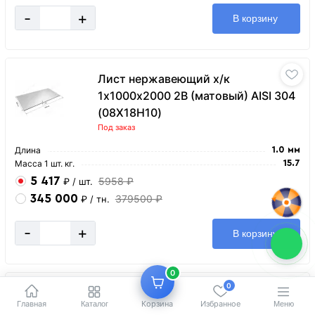
-
+
В корзину
Лист нержавеющий х/к
1х1000х2000 2B (матовый) AISI 304
(08Х18Н10)
Под заказ
Длина
1.0 мм
Масса 1 шт. кг.
15.7
5 417
5958 ₽
₽
/ шт.
345 000
379500 ₽
₽
/ тн.
-
+
В корзину
0
0
Лист нержавеющий х/к
Главная
Корзина
Избранное
Каталог
Меню
1,5х1000х2000 2B (матовый) AISI