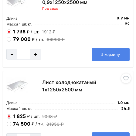
0,9х1250х2500 мм
Под заказ
Длина
0.9 мм
Масса 1 шт. кг.
22
1 738
1912 ₽
₽
/ шт.
79 000
86900 ₽
₽
/ тн.
-
+
В корзину
Лист холоднокатаный
1х1250х2500 мм
Длина
1.0 мм
Масса 1 шт. кг.
24.5
1 825
2008 ₽
₽
/ шт.
74 500
81950 ₽
₽
/ тн.