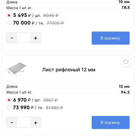
Длина
10 мм
Масса 1 шт. кг.
78.5
5 495
6045 ₽
₽
/ шт.
70 000
77000 ₽
₽
/ тн.
-
+
В корзину
Лист рифленый 12 мм
Длина
12 мм
Масса 1 шт. кг.
94.2
6 970
7667 ₽
₽
/ шт.
73 990
81389 ₽
₽
/ тн.
-
+
В корзину