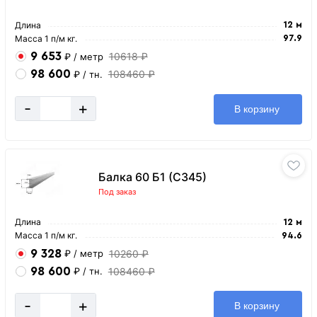
Длина
12 м
Масса 1 п/м кг.
97.9
9 653
10618 ₽
₽
/ метр
98 600
108460 ₽
₽
/ тн.
-
+
В корзину
Балка 60 Б1 (С345)
Под заказ
Длина
12 м
Масса 1 п/м кг.
94.6
9 328
10260 ₽
₽
/ метр
98 600
108460 ₽
₽
/ тн.
-
+
В корзину