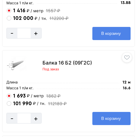
Масса 1 п/м кг.
13.88
1 416
1557 ₽
₽
/ метр
102 000
112200 ₽
₽
/ тн.
-
+
В корзину
Балка 16 Б2 (09Г2С)
Под заказ
Длина
12 м
Масса 1 п/м кг.
16.6
1 693
1862 ₽
₽
/ метр
101 990
112189 ₽
₽
/ тн.
-
+
В корзину