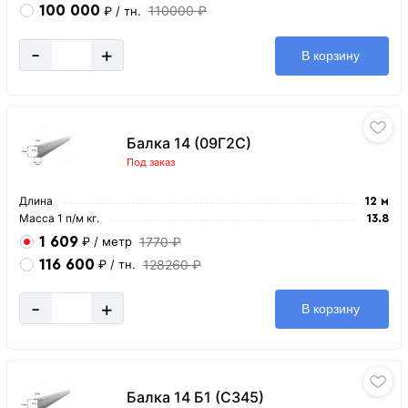
100 000
110000 ₽
₽
/ тн.
-
+
В корзину
Балка 14 (09Г2С)
Под заказ
Длина
12 м
Масса 1 п/м кг.
13.8
1 609
1770 ₽
₽
/ метр
116 600
128260 ₽
₽
/ тн.
-
+
В корзину
Балка 14 Б1 (С345)