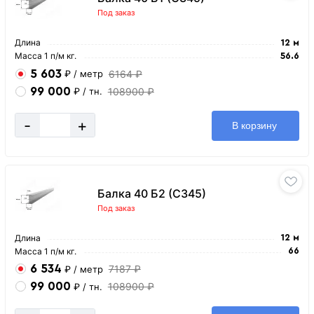
Под заказ
Длина
12 м
Масса 1 п/м кг.
56.6
5 603
6164 ₽
₽
/ метр
99 000
108900 ₽
₽
/ тн.
-
+
В корзину
Балка 40 Б2 (С345)
Под заказ
Длина
12 м
Масса 1 п/м кг.
66
6 534
7187 ₽
₽
/ метр
99 000
108900 ₽
₽
/ тн.