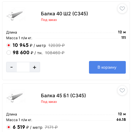
Балка 40 Ш2 (С345)
Под заказ
Длина
12 м
Масса 1 п/м кг.
111
10 945
12039 ₽
₽
/ метр
98 600
108460 ₽
₽
/ тн.
-
+
В корзину
Балка 45 Б1 (С345)
Под заказ
Длина
12 м
Масса 1 п/м кг.
66.18
6 519
7171 ₽
₽
/ метр