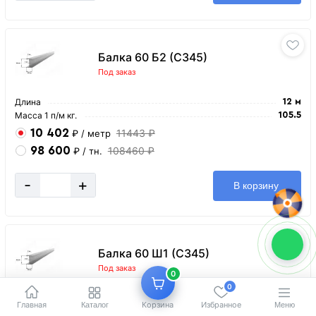
Балка 60 Б2 (С345)
Под заказ
Длина
12 м
Масса 1 п/м кг.
105.5
10 402
11443 ₽
₽
/ метр
98 600
108460 ₽
₽
/ тн.
-
+
В корзину
Балка 60 Ш1 (С345)
Под заказ
0
0
Длина
12 м
Главная
Корзина
Избранное
Каталог
Меню
Масса 1 п/м кг.
137