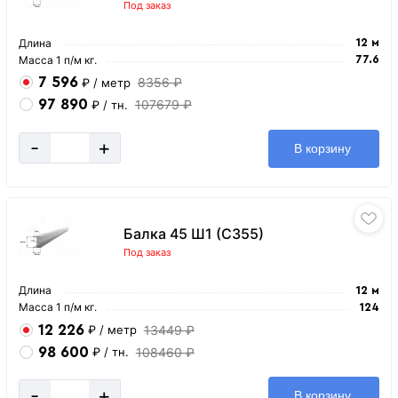
Под заказ
Длина
12 м
Масса 1 п/м кг.
77.6
7 596
8356 ₽
₽
/ метр
97 890
107679 ₽
₽
/ тн.
-
+
В корзину
Балка 45 Ш1 (С355)
Под заказ
Длина
12 м
Масса 1 п/м кг.
124
12 226
13449 ₽
₽
/ метр
98 600
108460 ₽
₽
/ тн.
-
+
В корзину