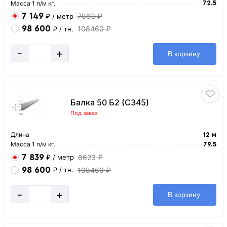
Масса 1 п/м кг.
72.5
7 149
7863 ₽
₽
/ метр
98 600
108460 ₽
₽
/ тн.
-
+
В корзину
Балка 50 Б2 (С345)
Под заказ
Длина
12 м
Масса 1 п/м кг.
79.5
7 839
8623 ₽
₽
/ метр
98 600
108460 ₽
₽
/ тн.
-
+
В корзину