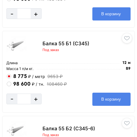
-
+
В корзину
Балка 55 Б1 (С345)
Под заказ
Длина
12 м
Масса 1 п/м кг.
89
8 775
9653 ₽
₽
/ метр
98 600
108460 ₽
₽
/ тн.
-
+
В корзину
Балка 55 Б2 (С345-6)
Под заказ