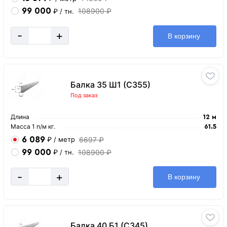
99 000
108900 ₽
₽
/ тн.
-
+
В корзину
Балка 35 Ш1 (С355)
Под заказ
Длина
12 м
Масса 1 п/м кг.
61.5
6 089
6697 ₽
₽
/ метр
99 000
108900 ₽
₽
/ тн.
-
+
В корзину
Балка 40 Б1 (С345)