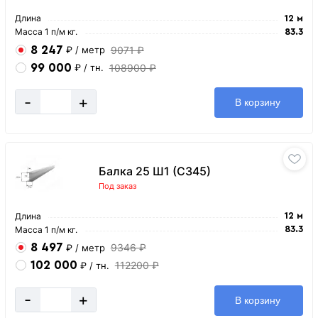
Длина
12 м
Масса 1 п/м кг.
83.3
8 247
9071 ₽
₽
/ метр
99 000
108900 ₽
₽
/ тн.
-
+
В корзину
Балка 25 Ш1 (С345)
Под заказ
Длина
12 м
Масса 1 п/м кг.
83.3
8 497
9346 ₽
₽
/ метр
102 000
112200 ₽
₽
/ тн.
-
+
В корзину