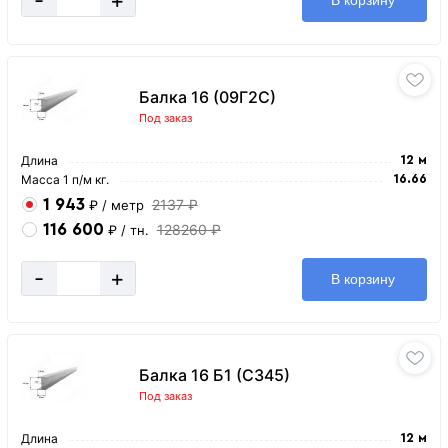
В корзину
Балка 16 (09Г2С)
Под заказ
Длина
12 м
Масса 1 п/м кг.
16.66
1 943
2137 ₽
₽
/ метр
116 600
128260 ₽
₽
/ тн.
-
+
В корзину
Балка 16 Б1 (С345)
Под заказ
Длина
12 м