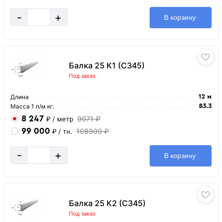
-
+
В корзину
Балка 25 К1 (С345)
Под заказ
Длина
12 м
Масса 1 п/м кг.
83.3
8 247
9071 ₽
₽
/ метр
99 000
108900 ₽
₽
/ тн.
-
+
В корзину
Балка 25 К2 (С345)
Под заказ