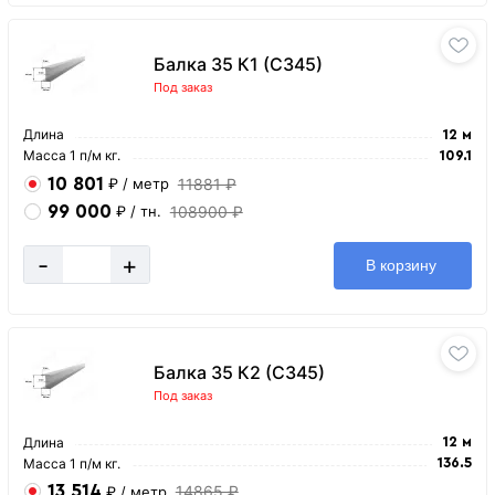
Балка 35 К1 (С345)
Под заказ
Длина
12 м
Масса 1 п/м кг.
109.1
10 801
11881 ₽
₽
/ метр
99 000
108900 ₽
₽
/ тн.
-
+
В корзину
Балка 35 К2 (С345)
Под заказ
Длина
12 м
Масса 1 п/м кг.
136.5
13 514
14865 ₽
₽
/ метр