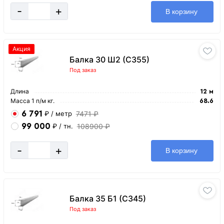
-
+
В корзину
Акция
Балка 30 Ш2 (С355)
Под заказ
Длина
12 м
Масса 1 п/м кг.
68.6
6 791
7471 ₽
₽
/ метр
99 000
108900 ₽
₽
/ тн.
-
+
В корзину
Балка 35 Б1 (С345)
Под заказ