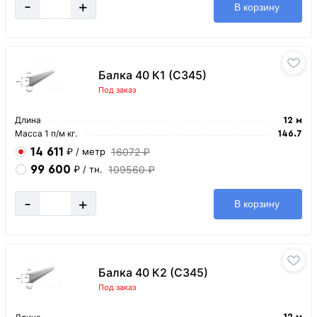
-
+
В корзину
Балка 40 К1 (С345)
Под заказ
Длина
12 м
Масса 1 п/м кг.
146.7
14 611
16072 ₽
₽
/ метр
99 600
109560 ₽
₽
/ тн.
-
+
В корзину
Балка 40 К2 (С345)
Под заказ
12 м