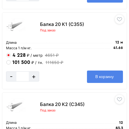
Балка 20 К1 (С355)
Под заказ
Длина
12 м
Масса 1 п/м кг.
41.66
4 228
4651 ₽
₽
/ метр
101 500
111650 ₽
₽
/ тн.
-
+
В корзину
Балка 20 К2 (С345)
Под заказ
Длина
12
Масса 1 п/м кг.
83.3