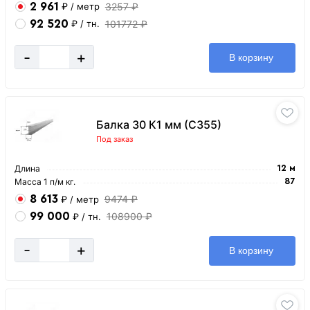
2 961
3257 ₽
₽
/ метр
92 520
101772 ₽
₽
/ тн.
-
+
В корзину
Балка 30 К1 мм (С355)
Под заказ
Длина
12 м
Масса 1 п/м кг.
87
8 613
9474 ₽
₽
/ метр
99 000
108900 ₽
₽
/ тн.
-
+
В корзину