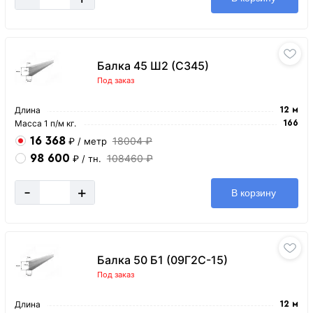
Балка 45 Ш2 (С345)
Под заказ
Длина
12 м
Масса 1 п/м кг.
166
16 368
18004 ₽
₽
/ метр
98 600
108460 ₽
₽
/ тн.
-
+
В корзину
Балка 50 Б1 (09Г2С-15)
Под заказ
Длина
12 м