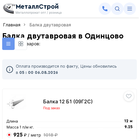
МеталлСтрой
Металлопрокат опт / розница
Главная
Балка двутавровая
Балка двутавровая в Одинцово
Найдено товаров:
Оплата производится по факту, Цены обновились
в
05 : 00
06.08.2026
Балка 12 Б1 (09Г2С)
Под заказ
Длина
12 м
Масса 1 п/м кг.
9.25
925
1018 ₽
₽
/ метр