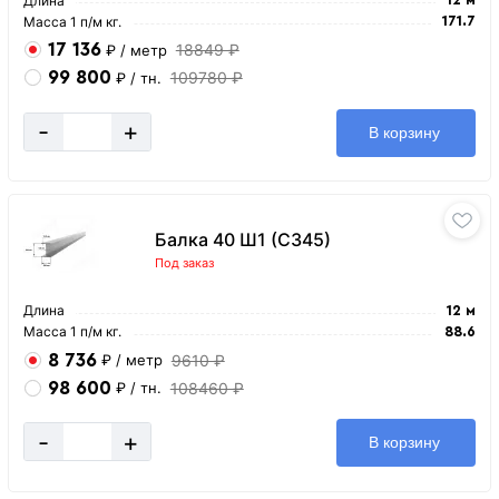
Длина
Масса 1 п/м кг.
171.7
17 136
18849 ₽
₽
/ метр
99 800
109780 ₽
₽
/ тн.
-
+
В корзину
Балка 40 Ш1 (С345)
Под заказ
Длина
12 м
Масса 1 п/м кг.
88.6
8 736
9610 ₽
₽
/ метр
98 600
108460 ₽
₽
/ тн.
-
+
В корзину