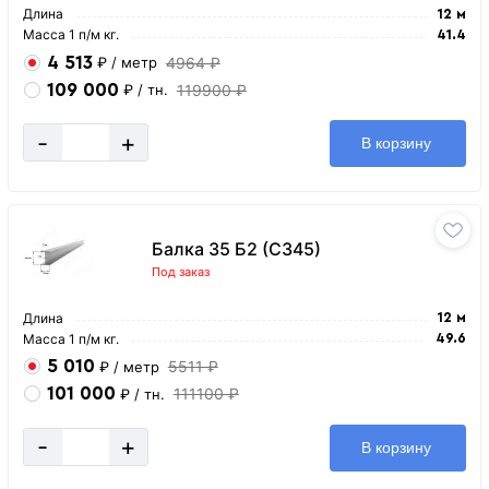
Длина
12 м
Масса 1 п/м кг.
41.4
4 513
4964 ₽
₽
/ метр
109 000
119900 ₽
₽
/ тн.
-
+
В корзину
Балка 35 Б2 (С345)
Под заказ
Длина
12 м
Масса 1 п/м кг.
49.6
5 010
5511 ₽
₽
/ метр
101 000
111100 ₽
₽
/ тн.
-
+
В корзину