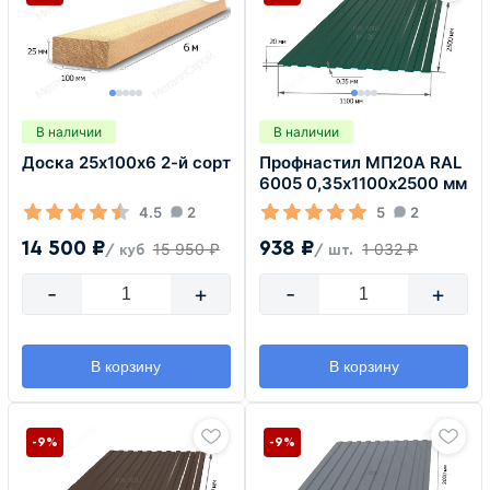
В наличии
В наличии
Доска 25х100х6 2-й сорт
Профнастил МП20А RAL
6005 0,35х1100х2500 мм
4.5
2
5
2
14 500 ₽
938 ₽
15 950 ₽
1 032 ₽
/ куб
/ шт.
-
+
-
+
В корзину
В корзину
-9%
-9%