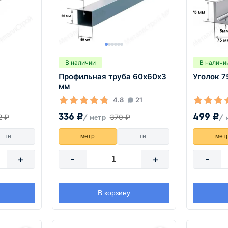
В наличии
В наличи
Профильная труба 60х60х3
Уголок 7
мм
4.8
21
336 ₽
499 ₽
2 ₽
370 ₽
/ метр
/ 
тн.
метр
тн.
мет
+
-
+
-
В корзину