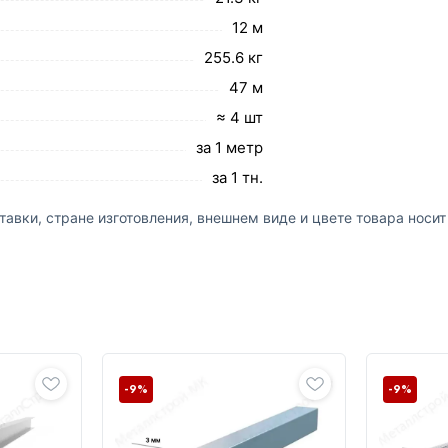
12 м
255.6 кг
47 м
≈ 4 шт
за 1 метр
за 1 тн.
авки, стране изготовления, внешнем виде и цвете товара носи
-9%
-9%