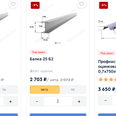
-9%
-9%
Под заказ
Под заказ
Балка 25 Б2
Профнас
оцинков
Нет оценок
0,7х750
2 703 ₽
9 ₽
2 973 ₽
/ метр
3 650 ₽
тн.
метр
тн.
-
+
-
+