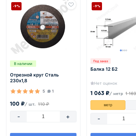
-9%
-9%
Под заказ
В наличии
Балка 12 Б2
Отрезной круг Сталь
230х1,8
Нет оценок
5
1
1 063 ₽
1 16
/ метр
100 ₽
110 ₽
/ шт.
метр
-
+
-