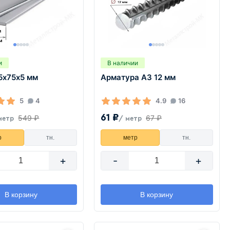
и
В наличии
5х75х5 мм
Арматура А3 12 мм
5
4
4.9
16
61 ₽
549 ₽
67 ₽
метр
/ метр
р
тн.
метр
тн.
+
-
+
В корзину
В корзину