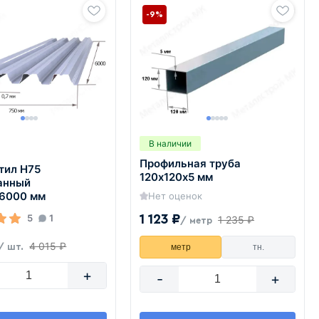
-9%
В наличии
Профильная труба
тил Н75
120х120х5 мм
анный
х6000 мм
Нет оценок
5
1
1 123 ₽
1 235 ₽
/ метр
4 015 ₽
/ шт.
метр
тн.
+
-
+