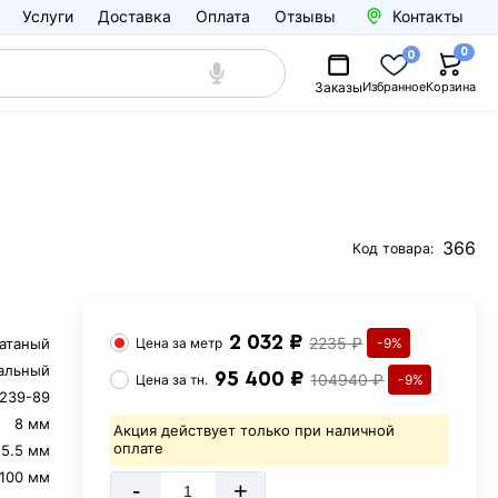
Услуги
Доставка
Оплата
Отзывы
Контакты
0
0
Заказы
Избранное
Корзина
366
Код товара:
2 032 ₽
2235 ₽
катаный
Цена за
метр
-9%
альный
95 400 ₽
104940 ₽
Цена за
тн.
-9%
239-89
8 мм
Акция действует только при наличной
оплате
5.5 мм
100 мм
-
+