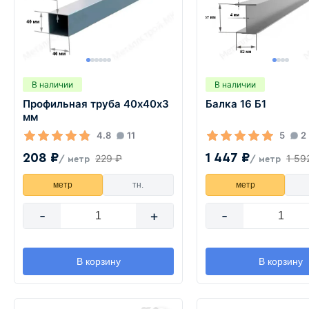
В наличии
В наличии
Профильная труба 40х40х3
Балка 16 Б1
мм
4.8
11
5
2
208 ₽
1 447 ₽
229 ₽
1 59
/ метр
/ метр
метр
тн.
метр
-
+
-
В корзину
В корзину