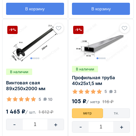
В корзину
В корзину
-9%
-9%
В наличии
В наличии
Профильная труба
Винтовая свая
40х25х1,5 мм
89х250х2000 мм
5
3
5
10
105 ₽
116 ₽
/ метр
1 465 ₽
1 612 ₽
/ шт.
метр
тн.
-
+
-
+