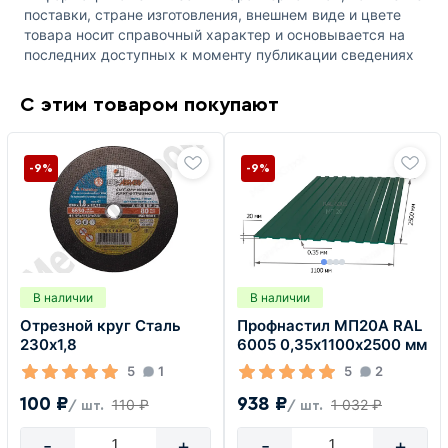
поставки, стране изготовления, внешнем виде и цвете
товара носит справочный характер и основывается на
последних доступных к моменту публикации сведениях
С этим товаром покупают
-9%
-9%
В наличии
В наличии
Отрезной круг Сталь
Профнастил МП20А RAL
230х1,8
6005 0,35х1100х2500 мм
5
1
5
2
100 ₽
938 ₽
110 ₽
1 032 ₽
/ шт.
/ шт.
-
+
-
+