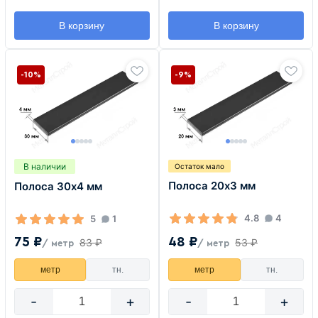
В корзину
В корзину
-10%
-9%
В наличии
Остаток мало
Полоса 20х3 мм
Полоса 30х4 мм
4.8
4
5
1
48 ₽
75 ₽
53 ₽
83 ₽
/ метр
/ метр
метр
тн.
метр
тн.
-
+
-
+