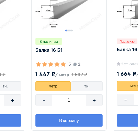
В наличии
Под заказ
Балка 16
Балка 16 Б1
Нет оце
5
2
1 664 ₽
1 447 ₽
4 ₽
1 592 ₽
/ метр
мет
тн.
метр
тн.
-
+
-
+
В корзину