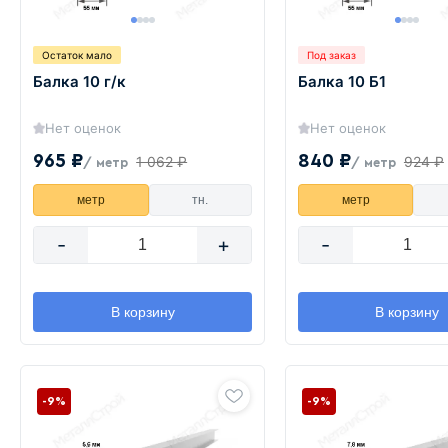
Остаток мало
Под заказ
Балка 10 г/к
Балка 10 Б1
Нет оценок
Нет оценок
965 ₽
840 ₽
1 062 ₽
924 ₽
/ метр
/ метр
метр
тн.
метр
-
+
-
В корзину
В корзину
-9%
-9%