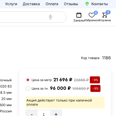
Услуги
Доставка
Оплата
Отзывы
Контакты
0
0
Заказы
Избранное
Корзина
1186
Код товара:
21 696 ₽
23866 ₽
лочный
Цена за
метр
-9%
020 83
96 000 ₽
105600 ₽
Цена за
тн.
-9%
28.5 мм
20 мм
Акция действует только при наличной
оплате
300 мм
Россия
-
+