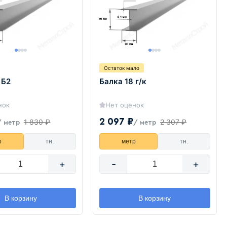
Остаток мало
 Б2
Балка 18 г/к
нок
Нет оценок
2 097 ₽
1 830 ₽
2 307 ₽
/ метр
/ метр
р
тн.
метр
тн.
+
-
+
В корзину
В корзину