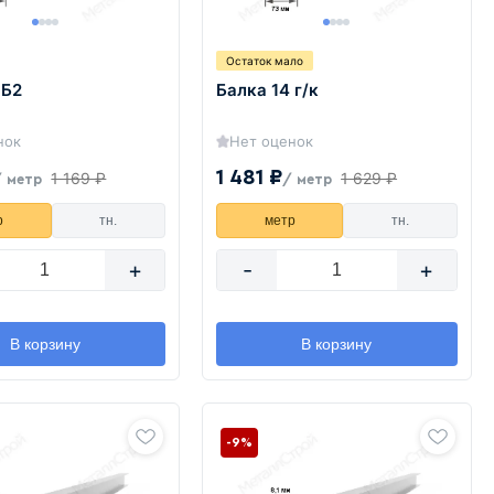
Остаток мало
 Б2
Балка 14 г/к
нок
Нет оценок
1 481 ₽
1 169 ₽
1 629 ₽
/ метр
/ метр
р
тн.
метр
тн.
+
-
+
В корзину
В корзину
-9%