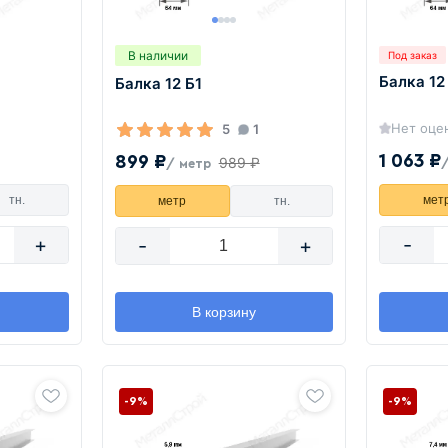
В наличии
Под заказ
Балка 12
Балка 12 Б1
Нет оце
5
1
1 063 ₽
899 ₽
989 ₽
/ метр
тн.
мет
метр
тн.
+
-
-
+
В корзину
-9%
-9%