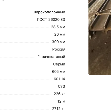
Широкополочный
ГОСТ 26020 83
28.5 мм
20 мм
300 мм
Россия
Горячекатаный
Серый
605 мм
60 Ш4
Ст3
226 кг
12 м
2712 кг