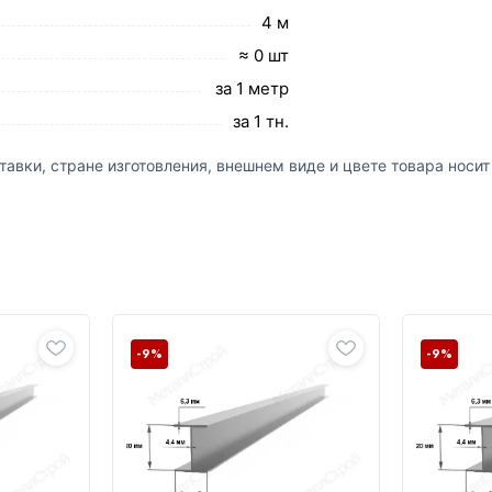
4 м
≈ 0 шт
за 1 метр
за 1 тн.
авки, стране изготовления, внешнем виде и цвете товара носи
-9%
-9%