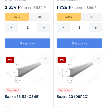
2 354 ₽
1 726 ₽
2 589 ₽
1 899 ₽
/ метр
/ метр
метр
тн.
метр
тн.
-
+
-
+
В корзину
В корзину
-9%
-9%
Под заказ
Под заказ
Балка 18 Б2 (С345)
Балка 20 (09Г2С)