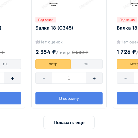
Под заказ
Под заказ
)
Балка 18 (С345)
Балка 18
Нет оценок
Нет оце
2 354 ₽
1 726 ₽
2 ₽
2 589 ₽
/ метр
тн.
метр
тн.
мет
+
-
+
-
В корзину
Показать ещё