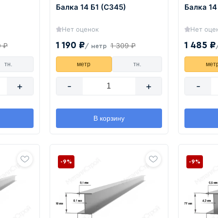
Балка 14 Б1 (С345)
Балка 14
Нет оценок
Нет оце
1 190 ₽
1 485 ₽
0 ₽
1 309 ₽
/ метр
тн.
метр
тн.
мет
+
-
+
-
В корзину
-9%
-9%