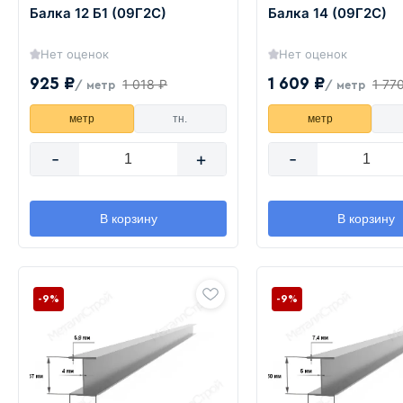
Балка 12 Б1 (09Г2С)
Балка 14 (09Г2С)
Нет оценок
Нет оценок
925 ₽
1 609 ₽
1 018 ₽
1 77
/ метр
/ метр
метр
тн.
метр
-
+
-
В корзину
В корзину
-9%
-9%