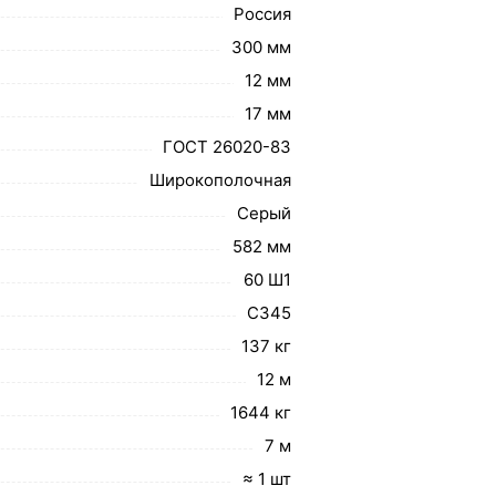
Россия
300 мм
12 мм
17 мм
ГОСТ 26020-83
Широкополочная
Серый
582 мм
60 Ш1
С345
137 кг
12 м
1644 кг
7 м
≈ 1 шт