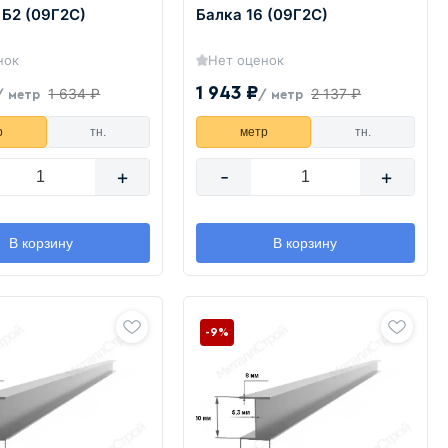
 Б2 (09Г2С)
Балка 16 (09Г2С)
нок
Нет оценок
1 943 ₽
1 634 ₽
2 137 ₽
/ метр
/ метр
р
тн.
метр
тн.
+
-
+
В корзину
В корзину
-9%