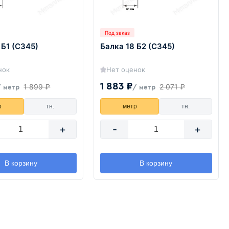
Под заказ
 Б1 (С345)
Балка 18 Б2 (С345)
нок
Нет оценок
1 883 ₽
1 899 ₽
2 071 ₽
/ метр
/ метр
р
тн.
метр
тн.
+
-
+
В корзину
В корзину