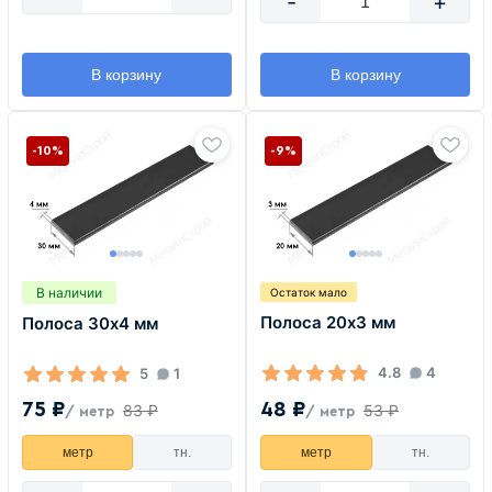
-
+
В корзину
В корзину
-10%
-9%
В наличии
Остаток мало
Полоса 20х3 мм
Полоса 30х4 мм
4.8
4
5
1
48 ₽
75 ₽
53 ₽
83 ₽
/ метр
/ метр
метр
тн.
метр
тн.