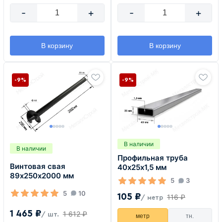
-
+
-
+
В корзину
В корзину
-9%
-9%
В наличии
В наличии
Профильная труба
Винтовая свая
40х25х1,5 мм
89х250х2000 мм
5
3
5
10
105 ₽
116 ₽
/ метр
1 465 ₽
1 612 ₽
/ шт.
метр
тн.