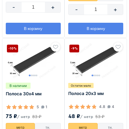
-
+
-
+
В корзину
В корзину
-10%
-9%
В наличии
Остаток мало
Полоса 20х3 мм
Полоса 30х4 мм
4.8
4
5
1
48 ₽
75 ₽
53 ₽
83 ₽
/ метр
/ метр
метр
тн.
метр
тн.