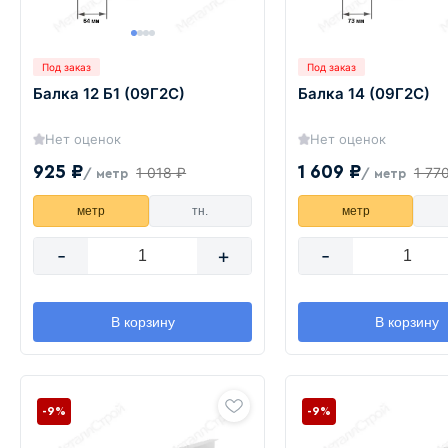
Под заказ
Под заказ
Балка 12 Б1 (09Г2С)
Балка 14 (09Г2С)
Нет оценок
Нет оценок
925 ₽
1 609 ₽
1 018 ₽
1 77
/ метр
/ метр
метр
тн.
метр
-
+
-
В корзину
В корзину
-9%
-9%