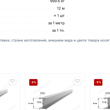
999.6 кг
12 м
≈ 1 шт
за 1 метр
за 1 тн.
авки, стране изготовления, внешнем виде и цвете товара носи
-9%
-9%