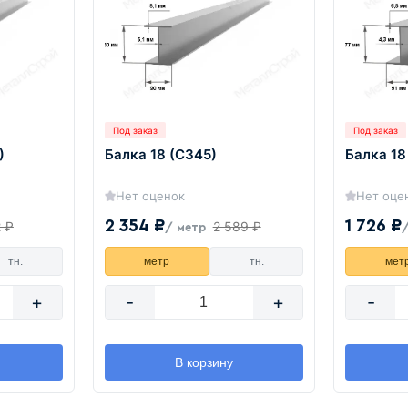
Под заказ
Под заказ
)
Балка 18 (С345)
Балка 18
Нет оценок
Нет оце
2 354 ₽
1 726 ₽
2 ₽
2 589 ₽
/ метр
тн.
метр
тн.
мет
+
-
+
-
В корзину