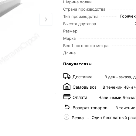
Ширина полки
Страна производства
Горяче
Тип производства
Высота двутавра
Размер
Марка
Вес 1 погонного метра
Длина
Покупателям
Доставка
В день заказа, д
Самовывоз
В течении 48-и 
Оплата
Наличными,
Безна
Возврат товаров
В течение
Резка
Один бесплатный рас