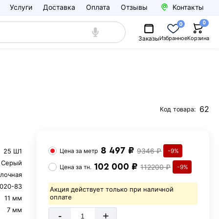
Услуги
Доставка
Оплата
Отзывы
Контакты
0
0
Заказы
Избранное
Корзина
62
Код товара:
8 497 ₽
9346 ₽
25 Ш1
Цена за
метр
-9%
Серый
102 000 ₽
112200 ₽
Цена за
тн.
-9%
лочная
020-83
Акция действует только при наличной
оплате
11 мм
7 мм
-
+