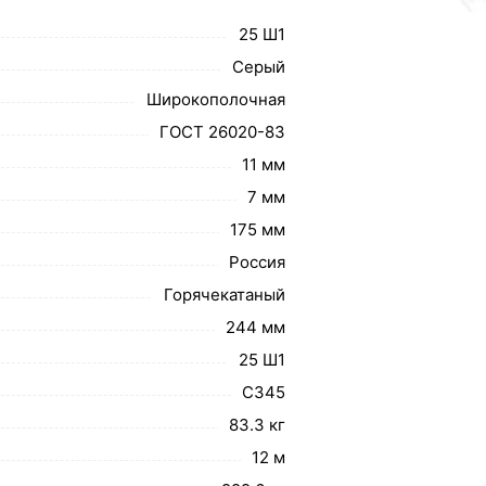
25 Ш1
Серый
Широкополочная
ГОСТ 26020-83
11 мм
7 мм
175 мм
Россия
Горячекатаный
244 мм
25 Ш1
С345
83.3 кг
12 м