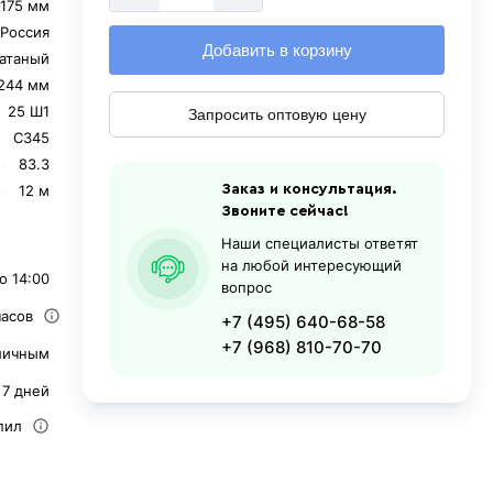
175 мм
Россия
Добавить в корзину
катаный
244 мм
25 Ш1
Запросить оптовую цену
С345
83.3
12 м
Заказ и консультация.
Звоните сейчас!
Наши специалисты ответят
на любой интересующий
о 14:00
вопрос
часов
+7 (495) 640-68-58
+7 (968) 810-70-70
личным
 7 дней
пил