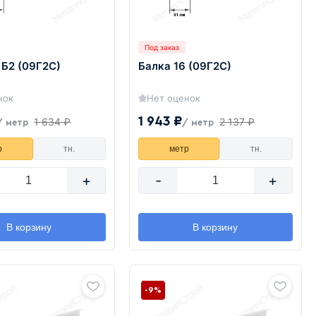
Под заказ
 Б2 (09Г2С)
Балка 16 (09Г2С)
нок
Нет оценок
1 943 ₽
1 634 ₽
2 137 ₽
/ метр
/ метр
р
тн.
метр
тн.
+
-
+
В корзину
В корзину
-9%