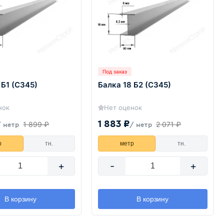
Под заказ
 Б1 (С345)
Балка 18 Б2 (С345)
нок
Нет оценок
1 883 ₽
1 899 ₽
2 071 ₽
/ метр
/ метр
р
тн.
метр
тн.
+
-
+
В корзину
В корзину