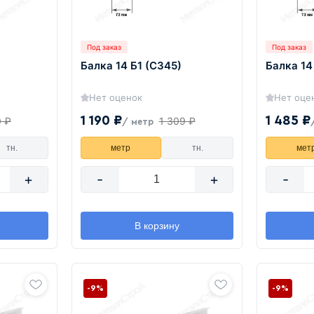
Под заказ
Под заказ
Балка 14 Б1 (С345)
Балка 14
Нет оценок
Нет оце
1 190 ₽
1 485 ₽
0 ₽
1 309 ₽
/ метр
тн.
метр
тн.
мет
+
-
+
-
В корзину
-9%
-9%