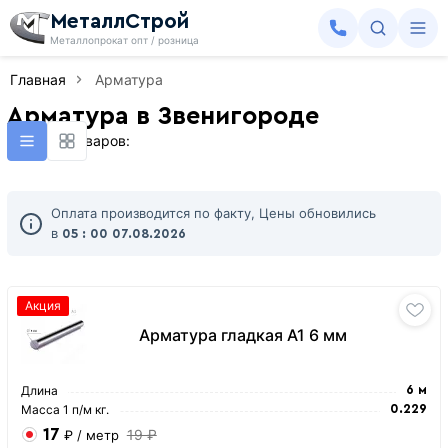
МеталлСтрой
Металлопрокат опт / розница
Главная
Арматура
Арматура в Звенигороде
Найдено товаров:
Оплата производится по факту, Цены обновились
в
05 : 00
07.08.2026
Акция
Арматура гладкая А1 6 мм
Длина
6 м
Масса 1 п/м кг.
0.229
17
19 ₽
₽
/ метр