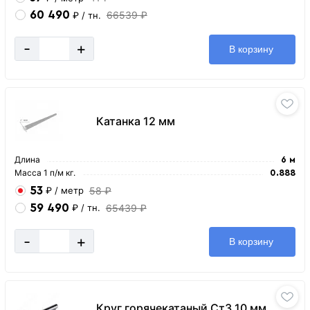
60 490
66539 ₽
₽
/ тн.
-
+
В корзину
Катанка 12 мм
Длина
6 м
Масса 1 п/м кг.
0.888
53
58 ₽
₽
/ метр
59 490
65439 ₽
₽
/ тн.
-
+
В корзину
Круг горячекатаный Ст3 10 мм