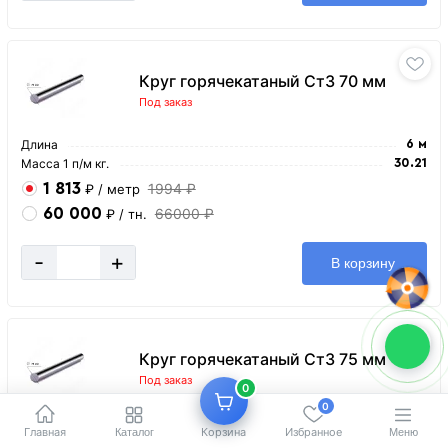
Круг горячекатаный Ст3 70 мм
Под заказ
Длина
6 м
Масса 1 п/м кг.
30.21
1 813
1994 ₽
₽
/ метр
60 000
66000 ₽
₽
/ тн.
-
+
В корзину
Круг горячекатаный Ст3 75 мм
Под заказ
0
0
Длина
6 м
Главная
Корзина
Избранное
Каталог
Меню
Масса 1 п/м кг.
35