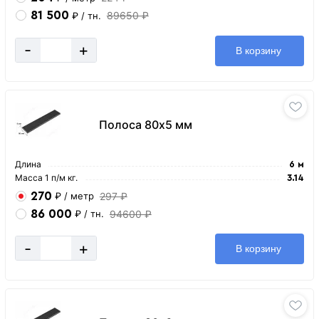
81 500
89650 ₽
₽
/ тн.
-
+
В корзину
Полоса 80х5 мм
Длина
6 м
Масса 1 п/м кг.
3.14
270
297 ₽
₽
/ метр
86 000
94600 ₽
₽
/ тн.
-
+
В корзину