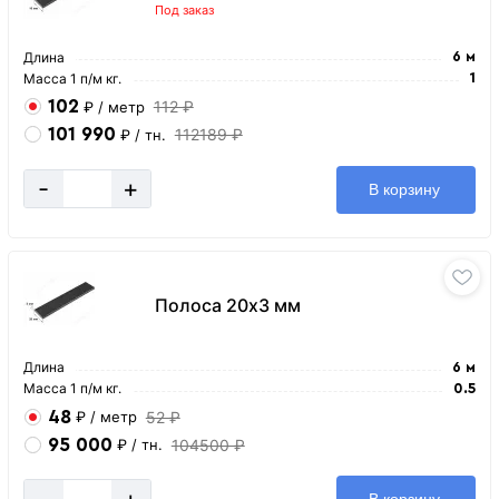
Под заказ
Длина
6 м
Масса 1 п/м кг.
1
102
112 ₽
₽
/ метр
101 990
112189 ₽
₽
/ тн.
-
+
В корзину
Полоса 20х3 мм
Длина
6 м
Масса 1 п/м кг.
0.5
48
52 ₽
₽
/ метр
95 000
104500 ₽
₽
/ тн.
-
+