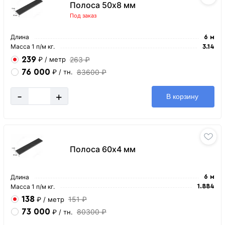
Полоса 50х8 мм
Под заказ
Длина
6 м
Масса 1 п/м кг.
3.14
239
263 ₽
₽
/ метр
76 000
83600 ₽
₽
/ тн.
-
+
В корзину
Полоса 60х4 мм
Длина
6 м
Масса 1 п/м кг.
1.884
138
151 ₽
₽
/ метр
73 000
80300 ₽
₽
/ тн.