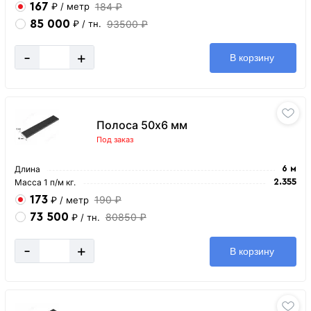
167
184 ₽
₽
/ метр
85 000
93500 ₽
₽
/ тн.
-
+
В корзину
Полоса 50х6 мм
Под заказ
Длина
6 м
Масса 1 п/м кг.
2.355
173
190 ₽
₽
/ метр
73 500
80850 ₽
₽
/ тн.
-
+
В корзину