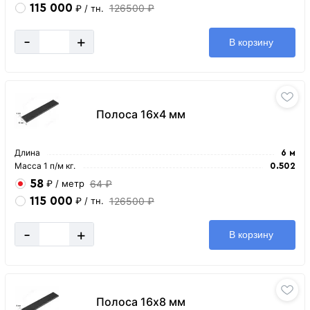
115 000
126500 ₽
₽
/ тн.
-
+
В корзину
Полоса 16х4 мм
Длина
6 м
Масса 1 п/м кг.
0.502
58
64 ₽
₽
/ метр
115 000
126500 ₽
₽
/ тн.
-
+
В корзину
Полоса 16х8 мм