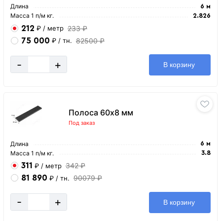
Длина
6 м
Масса 1 п/м кг.
2.826
212
233 ₽
₽
/ метр
75 000
82500 ₽
₽
/ тн.
-
+
В корзину
Полоса 60х8 мм
Под заказ
Длина
6 м
Масса 1 п/м кг.
3.8
311
342 ₽
₽
/ метр
81 890
90079 ₽
₽
/ тн.
-
+
В корзину