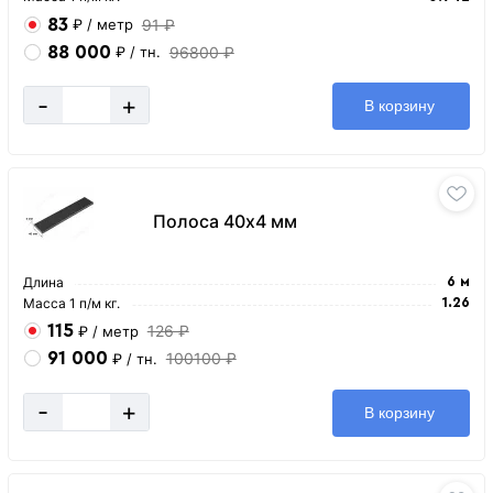
83
91 ₽
₽
/ метр
88 000
96800 ₽
₽
/ тн.
-
+
В корзину
Полоса 40х4 мм
Длина
6 м
Масса 1 п/м кг.
1.26
115
126 ₽
₽
/ метр
91 000
100100 ₽
₽
/ тн.
-
+
В корзину