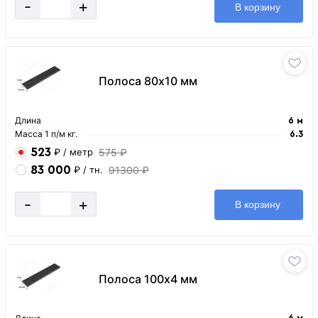
-
+
В корзину
Полоса 80х10 мм
Длина
6 м
Масса 1 п/м кг.
6.3
523
575 ₽
₽
/ метр
83 000
91300 ₽
₽
/ тн.
-
+
В корзину
Полоса 100х4 мм
6 м