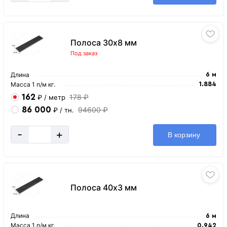
Полоса 30х8 мм
Под заказ
Длина
6 м
Масса 1 п/м кг.
1.884
162
178 ₽
₽
/ метр
86 000
94600 ₽
₽
/ тн.
-
+
В корзину
Полоса 40х3 мм
Длина
6 м
Масса 1 п/м кг.
0.942