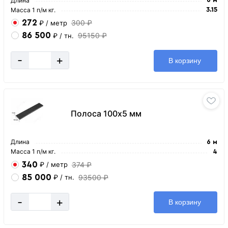
Длина
Масса 1 п/м кг.
3.15
272
300 ₽
₽
/ метр
86 500
95150 ₽
₽
/ тн.
-
+
В корзину
Полоса 100х5 мм
Длина
6 м
Масса 1 п/м кг.
4
340
374 ₽
₽
/ метр
85 000
93500 ₽
₽
/ тн.
-
+
В корзину