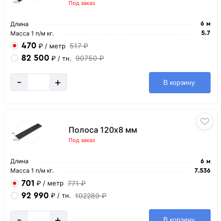
Под заказ
Длина
6 м
Масса 1 п/м кг.
5.7
470
517 ₽
₽
/ метр
82 500
90750 ₽
₽
/ тн.
-
+
В корзину
Полоса 120х8 мм
Под заказ
Длина
6 м
Масса 1 п/м кг.
7.536
701
771 ₽
₽
/ метр
92 990
102289 ₽
₽
/ тн.
-
+
В корзину