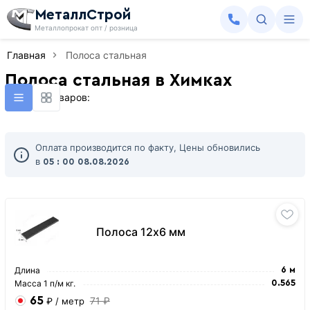
МеталлСтрой
Металлопрокат опт / розница
Главная
Полоса стальная
Полоса стальная в Химках
Найдено товаров:
Оплата производится по факту, Цены обновились
в
05 : 00
08.08.2026
Полоса 12х6 мм
Длина
6 м
Масса 1 п/м кг.
0.565
65
71 ₽
₽
/ метр