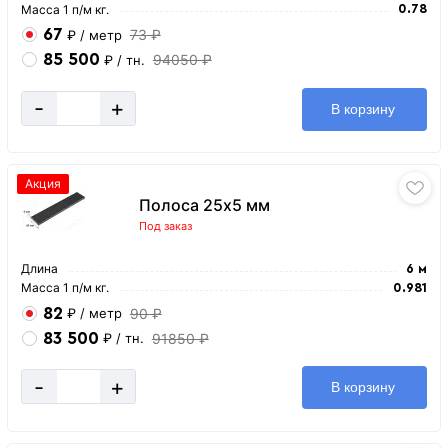
Масса 1 п/м кг.
0.78
67
73 ₽
₽
/ метр
85 500
94050 ₽
₽
/ тн.
-
+
В корзину
Акция
Полоса 25х5 мм
Под заказ
Длина
6 м
Масса 1 п/м кг.
0.981
82
90 ₽
₽
/ метр
83 500
91850 ₽
₽
/ тн.
-
+
В корзину