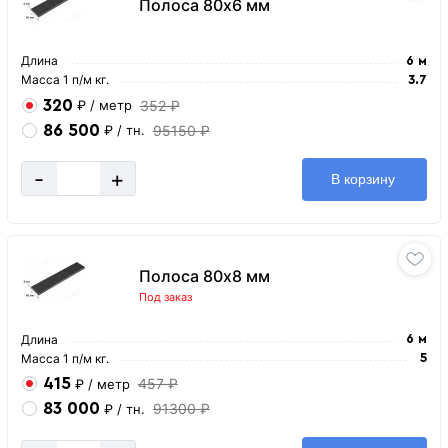
Полоса 80х6 мм
Длина
6 м
Масса 1 п/м кг.
3.7
320
352 ₽
₽
/ метр
86 500
95150 ₽
₽
/ тн.
-
+
В корзину
Полоса 80х8 мм
Под заказ
Длина
6 м
Масса 1 п/м кг.
5
415
457 ₽
₽
/ метр
83 000
91300 ₽
₽
/ тн.