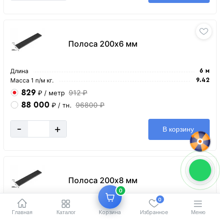
Полоса 200х6 мм
Длина
6 м
Масса 1 п/м кг.
9.42
829
912 ₽
₽
/ метр
88 000
96800 ₽
₽
/ тн.
-
+
В корзину
Полоса 200х8 мм
0
0
Длина
6 м
Главная
Корзина
Избранное
Каталог
Меню
Масса 1 п/м кг.
12.56