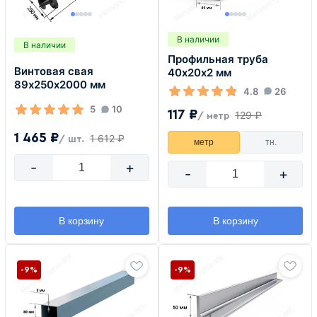
В наличии
В наличии
Профильная труба
Винтовая свая
40х20х2 мм
89х250х2000 мм
4.8
26
5
10
117 ₽
129 ₽
/ метр
1 465 ₽
1 612 ₽
/ шт.
метр
тн.
-
+
-
+
В корзину
В корзину
-9%
-9%