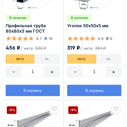
В наличии
В наличии
Профильная труба
Уголок 50х50х5 мм
80х80х3 мм ГОСТ
4.7
19
4.9
9
456 ₽
319 ₽
502 ₽
351 ₽
/ метр
/ метр
метр
тн.
метр
тн.
-
+
-
+
В корзину
В корзину
-9%
-9%