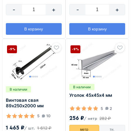
-
+
-
+
В корзину
В корзину
-9%
-9%
В наличии
В наличии
Уголок 45х45х4 мм
Винтовая свая
89х250х2000 мм
5
2
5
10
256 ₽
282 ₽
/ метр
1 465 ₽
1 612 ₽
/ шт.
метр
тн.