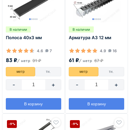
В наличии
В наличии
Полоса 40х3 мм
Арматура А3 12 мм
4.6
7
4.9
16
83 ₽
61 ₽
91 ₽
67 ₽
/ метр
/ метр
метр
тн.
метр
тн.
-
+
-
+
В корзину
В корзину
-9%
-9%