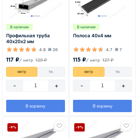
В наличии
В наличии
Профильная труба
Полоса 40х4 мм
40х20х2 мм
4.8
26
4.7
7
117 ₽
115 ₽
129 ₽
127 ₽
/ метр
/ метр
метр
тн.
метр
тн.
-
+
-
+
В корзину
В корзину
-9%
-9%