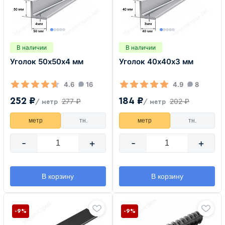
В наличии
В наличии
Уголок 50х50х4 мм
Уголок 40х40х3 мм
4.6
16
4.9
8
252 ₽
184 ₽
277 ₽
202 ₽
/ метр
/ метр
метр
тн.
метр
тн.
-
+
-
+
В корзину
В корзину
-9%
-9%