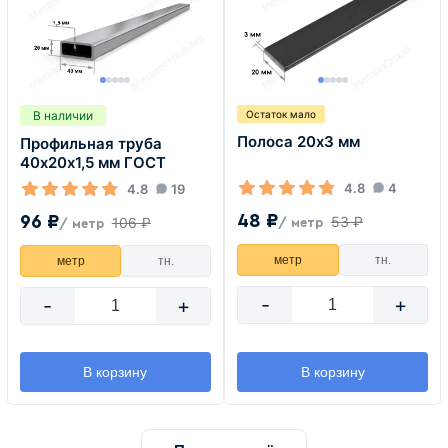
В наличии
Остаток мало
Полоса 20х3 мм
Профильная труба
40х20х1,5 мм ГОСТ
4.8
4
4.8
19
48 ₽
96 ₽
53 ₽
106 ₽
/ метр
/ метр
метр
тн.
метр
тн.
-
+
-
+
В корзину
В корзину