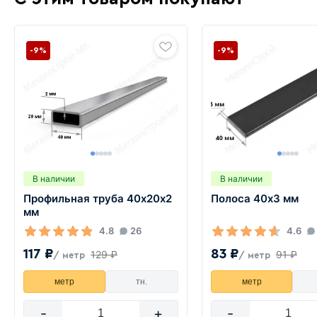
-9%
-9%
В наличии
В наличии
Профильная труба 40х20х2
Полоса 40х3 мм
мм
4.8
26
4.6
117 ₽
83 ₽
129 ₽
91 ₽
/ метр
/ метр
метр
тн.
метр
-
+
-