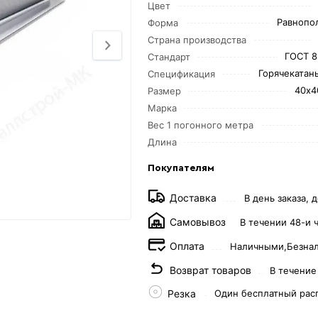
Цвет
Равнопо
Форма
Страна производства
ГОСТ 8
Стандарт
Горячекатаны
Спецификация
40х4
Размер
Марка
Вес 1 погонного метра
Длина
Покупателям
Доставка
В день заказа, д
Самовывоз
В течении 48-и 
Оплата
Наличными,
Безна
Возврат товаров
В течение
Резка
Один бесплатный рас