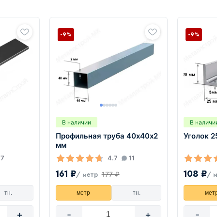
-9%
-9%
В наличии
В наличи
Профильная труба 40х40х2
Уголок 2
мм
7
4.7
11
161 ₽
108 ₽
177 ₽
/ метр
/ 
тн.
метр
тн.
мет
+
-
+
-