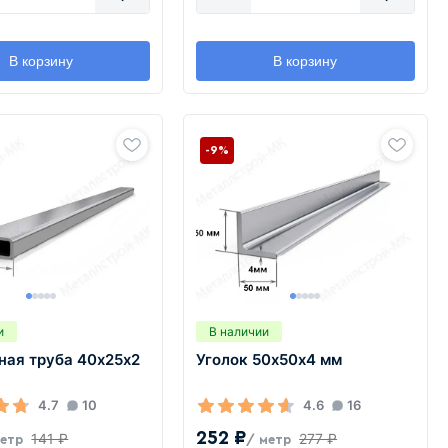
В корзину
В корзину
-9%
и
В наличии
ная труба 40х25х2
Уголок 50х50х4 мм
4.7
10
4.6
16
252 ₽
141 ₽
277 ₽
метр
/ метр