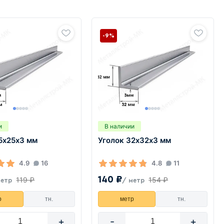
-9%
и
В наличии
5х25х3 мм
Уголок 32х32х3 мм
4.9
16
4.8
11
140 ₽
119 ₽
154 ₽
метр
/ метр
р
тн.
метр
тн.
+
-
+