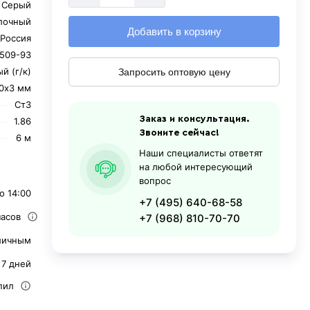
Серый
лочный
Добавить в корзину
Россия
509-93
й (г/к)
Запросить оптовую цену
0х3 мм
Ст3
Заказ и консультация.
1.86
Звоните сейчас!
6 м
Наши специалисты ответят
на любой интересующий
вопрос
о 14:00
+7 (495) 640-68-58
часов
+7 (968) 810-70-70
личным
 7 дней
пил