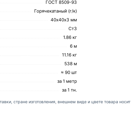
ГОСТ 8509-93
Горячекатаный (г/к)
40х40х3 мм
Ст3
1.86 кг
6 м
11.16 кг
538 м
≈ 90 шт
за 1 метр
за 1 тн.
авки, стране изготовления, внешнем виде и цвете товара носи