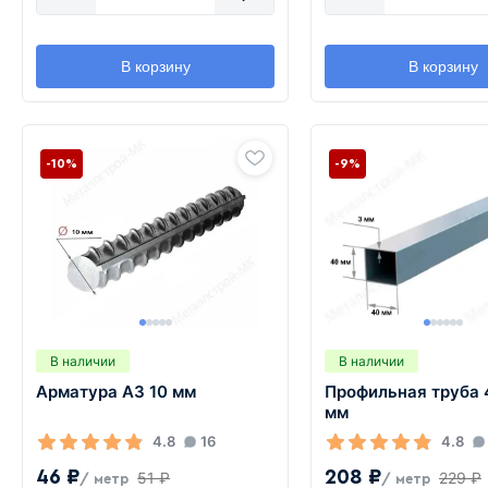
В корзину
В корзину
-10%
-9%
В наличии
В наличии
Арматура А3 10 мм
Профильная труба
мм
4.8
16
4.8
46 ₽
208 ₽
51 ₽
229 ₽
/ метр
/ метр