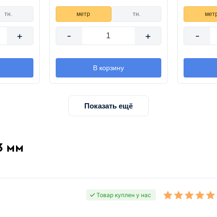
тн.
метр
тн.
мет
+
-
+
-
В корзину
Показать ещё
3 мм
Товар куплен у нас