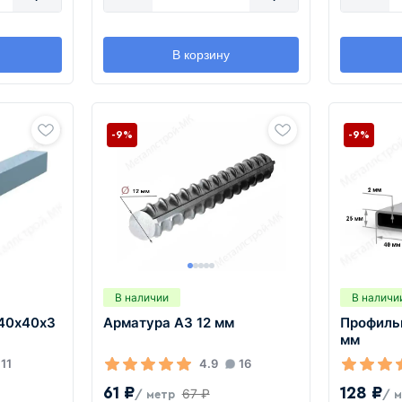
В корзину
-9%
-9%
В наличии
В наличи
 40х40х3
Арматура А3 12 мм
Профиль
мм
11
4.9
16
61 ₽
128 ₽
67 ₽
/ метр
/ 