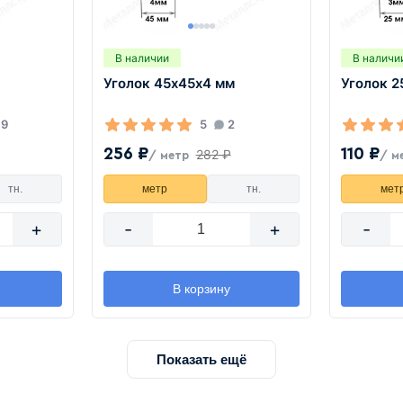
В наличии
В наличи
Уголок 45х45х4 мм
Уголок 2
9
5
2
256 ₽
110 ₽
282 ₽
/ метр
/ м
тн.
метр
тн.
мет
+
-
+
-
В корзину
Показать ещё