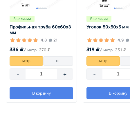
В наличии
В наличии
Профильная труба 60х60х3
Уголок 50х50х5 мм
мм
4.8
21
4.9
336 ₽
319 ₽
370 ₽
351 ₽
/ метр
/ метр
метр
тн.
метр
-
+
-
В корзину
В корзину