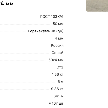
х4 мм
ГОСТ 103-76
50 мм
Горячекатаный (г/к)
4 мм
Россия
Серый
50х4 мм
Ст3
1.56 кг
6 м
9.36 кг
641 м
≈ 107 шт