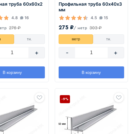
ная труба 60х60х2
Профильная труба 60х40х3
мм
4.8
16
4.5
15
275 ₽
276 ₽
303 ₽
етр
/ метр
р
тн.
метр
тн.
+
-
+
В корзину
В корзину
-9%