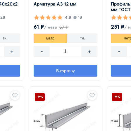
40х20х2
Арматура А3 12 мм
Профиль
мм ГОСТ
26
4.9
16
61 ₽
251 ₽
67 ₽
/ метр
/ м
тн.
метр
тн.
мет
+
-
+
-
В корзину
-9%
-9%