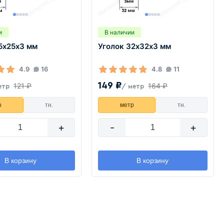
и
В наличии
5х25х3 мм
Уголок 32х32х3 мм
4.9
16
4.8
11
149 ₽
121 ₽
164 ₽
етр
/ метр
р
тн.
метр
тн.
+
-
+
В корзину
В корзину