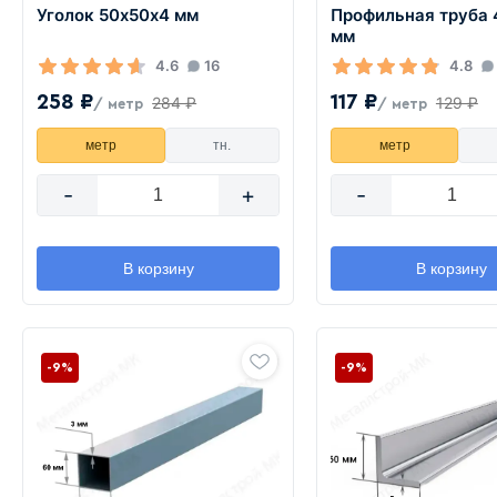
Уголок 50х50х4 мм
Профильная труба 
мм
4.6
16
4.8
258 ₽
117 ₽
284 ₽
129 ₽
/ метр
/ метр
метр
тн.
метр
-
+
-
В корзину
В корзину
-9%
-9%