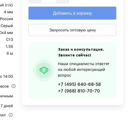
й (г/к)
4 мм
Добавить в корзину
Россия
Серый
Запросить оптовую цену
0х4 мм
Ст3
1.56
Заказ и консультация.
6 м
Звоните сейчас!
Наши специалисты ответят
на любой интересующий
вопрос
о 14:00
+7 (495) 640-68-58
часов
+7 (968) 810-70-70
личным
 7 дней
пил