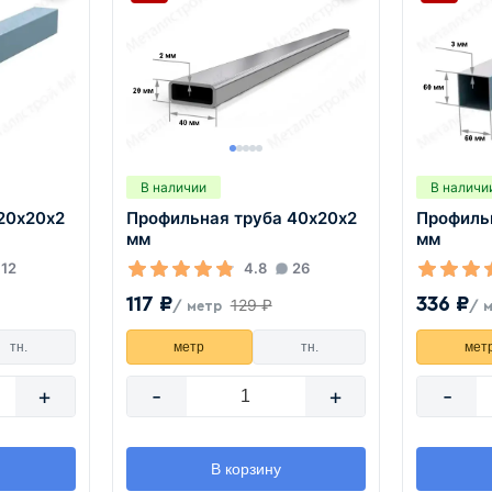
В наличии
В наличи
20х20х2
Профильная труба 40х20х2
Профиль
мм
мм
12
4.8
26
117 ₽
336 ₽
129 ₽
/ метр
/ 
тн.
метр
тн.
мет
+
-
+
-
В корзину