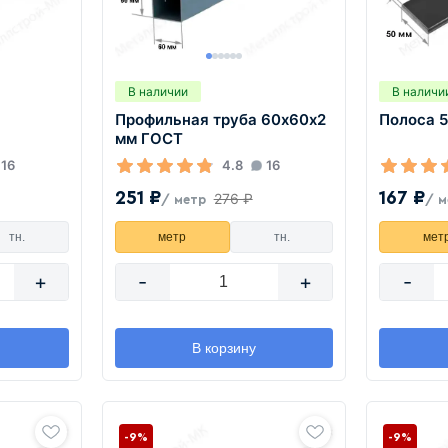
В наличии
В наличи
Профильная труба 60х60х2
Полоса 
мм ГОСТ
16
4.8
16
251 ₽
167 ₽
276 ₽
/ метр
/ м
тн.
метр
тн.
мет
+
-
+
-
В корзину
-9%
-9%