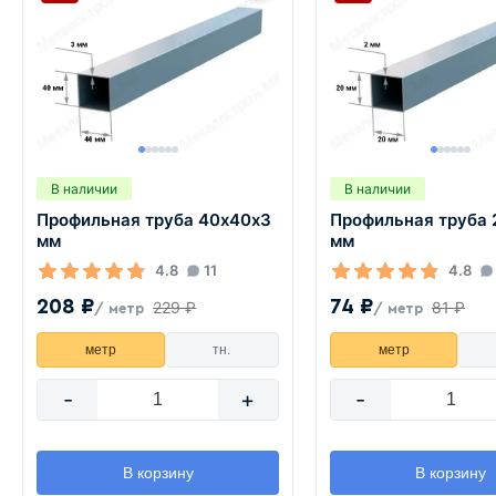
В наличии
В наличии
Профильная труба 40х40х3
Профильная труба 
мм
мм
4.8
11
4.8
208 ₽
74 ₽
229 ₽
81 ₽
/ метр
/ метр
метр
тн.
метр
-
+
-
В корзину
В корзину