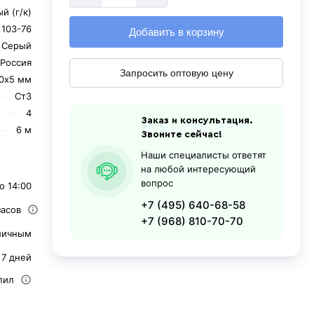
й (г/к)
 103-76
Добавить в корзину
Серый
Россия
Запросить оптовую цену
0х5 мм
Ст3
4
Заказ и консультация.
6 м
Звоните сейчас!
Наши специалисты ответят
на любой интересующий
вопрос
о 14:00
+7 (495) 640-68-58
часов
+7 (968) 810-70-70
личным
 7 дней
пил