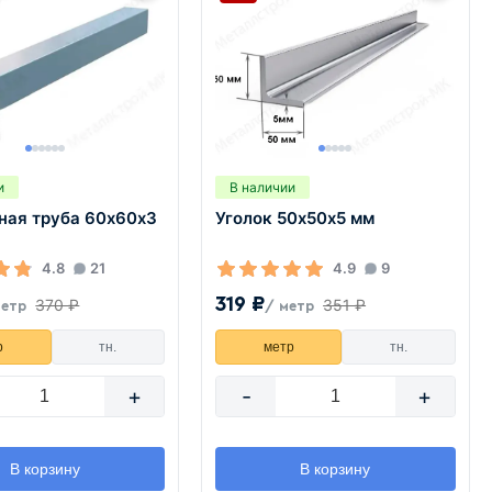
и
В наличии
ная труба 60х60х3
Уголок 50х50х5 мм
4.8
21
4.9
9
319 ₽
370 ₽
351 ₽
метр
/ метр
р
тн.
метр
тн.
+
-
+
В корзину
В корзину