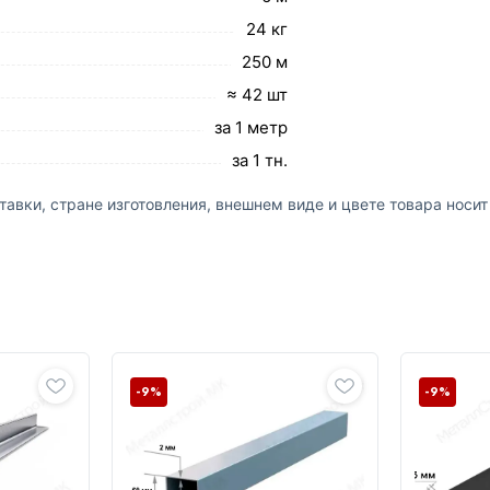
24 кг
250 м
≈ 42 шт
за 1 метр
за 1 тн.
авки, стране изготовления, внешнем виде и цвете товара носи
-9%
-9%