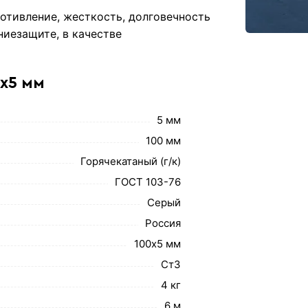
ротивление, жесткость, долговечность
иезащите, в качестве
0х5 мм
5 мм
100 мм
Горячекатаный (г/к)
ГОСТ 103-76
Серый
Россия
100х5 мм
Ст3
4 кг
6 м