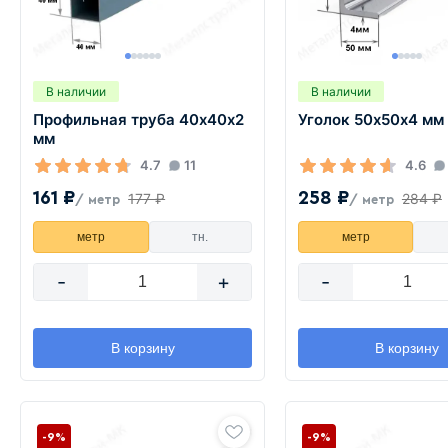
В наличии
В наличии
Профильная труба 40х40х2
Уголок 50х50х4 мм
мм
4.7
11
4.6
161 ₽
258 ₽
177 ₽
284 ₽
/ метр
/ метр
метр
тн.
метр
-
+
-
В корзину
В корзину
-9%
-9%