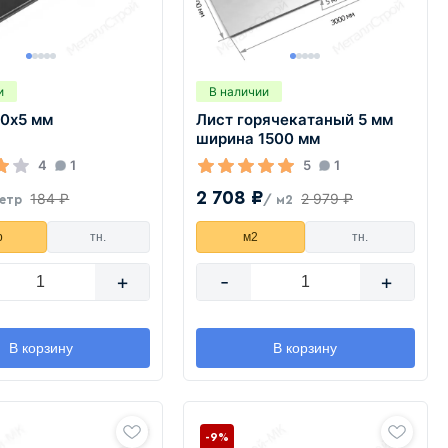
и
В наличии
50х5 мм
Лист горячекатаный 5 мм
ширина 1500 мм
4
1
5
1
2 708 ₽
184 ₽
2 979 ₽
етр
/ м2
р
тн.
м2
тн.
+
-
+
В корзину
В корзину
-9%