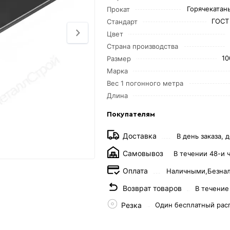
Горячекатаны
Прокат
ГОСТ
Стандарт
Цвет
Страна производства
10
Размер
Марка
Вес 1 погонного метра
Длина
Покупателям
Доставка
В день заказа, д
Самовывоз
В течении 48-и 
Оплата
Наличными,
Безна
Возврат товаров
В течение
Резка
Один бесплатный рас