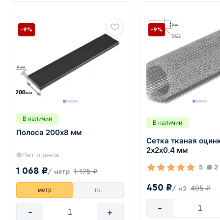
-9%
-9%
В наличии
В наличии
Полоса 200х8 мм
Сетка тканая оцин
2х2х0.4 мм
Нет оценок
5
2
1 068 ₽
1 175 ₽
/ метр
450 ₽
495 ₽
/ м2
метр
тн.
-
-
+