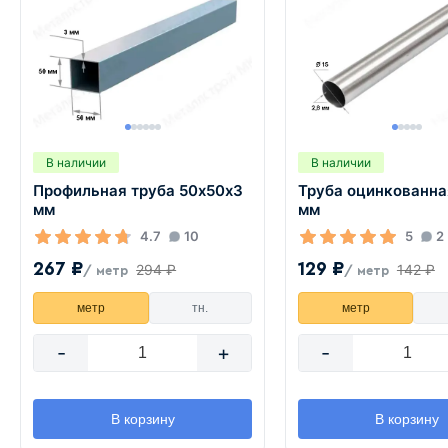
В наличии
В наличии
Профильная труба 50х50х3
Труба оцинкованна
мм
мм
4.7
10
5
2
267 ₽
129 ₽
294 ₽
142 ₽
/ метр
/ метр
метр
тн.
метр
-
+
-
В корзину
В корзину