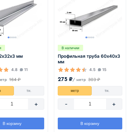
и
В наличии
32х32х3 мм
Профильная труба 60х40х3
мм
4.8
11
4.5
15
275 ₽
164 ₽
303 ₽
метр
/ метр
р
тн.
метр
тн.
+
-
+
В корзину
В корзину