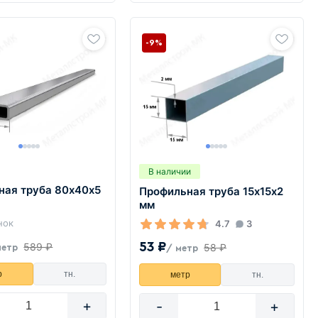
-9%
В наличии
ная труба 80х40х5
Профильная труба 15х15х2
мм
нок
4.7
3
53 ₽
589 ₽
58 ₽
метр
/ метр
р
тн.
метр
тн.
+
-
+