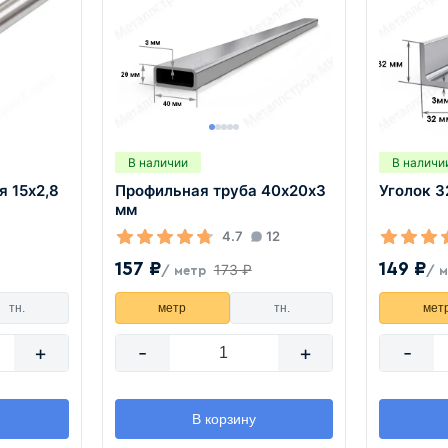
В наличии
В наличи
я 15х2,8
Профильная труба 40х20х3
Уголок 
мм
4.7
12
157 ₽
149 ₽
173 ₽
/ метр
/ 
тн.
метр
тн.
мет
+
-
+
-
В корзину