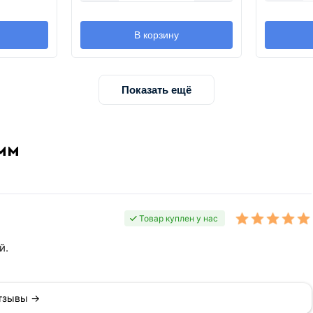
В корзину
Показать ещё
 мм
Товар куплен у нас
й.
отзывы →