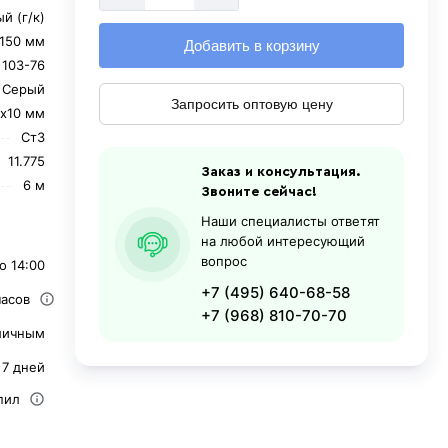
й (г/к)
150 мм
Добавить в корзину
 103-76
Серый
Запросить оптовую цену
0х10 мм
Ст3
11.775
Заказ и консультация.
6 м
Звоните сейчас!
Наши специалисты ответят
на любой интересующий
вопрос
о 14:00
+7 (495) 640-68-58
часов
+7 (968) 810-70-70
личным
 7 дней
пил