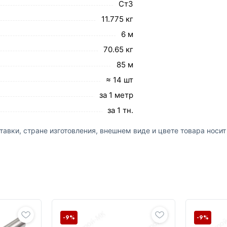
Ст3
11.775 кг
6 м
70.65 кг
85 м
≈ 14 шт
за 1 метр
за 1 тн.
авки, стране изготовления, внешнем виде и цвете товара носи
-9%
-9%