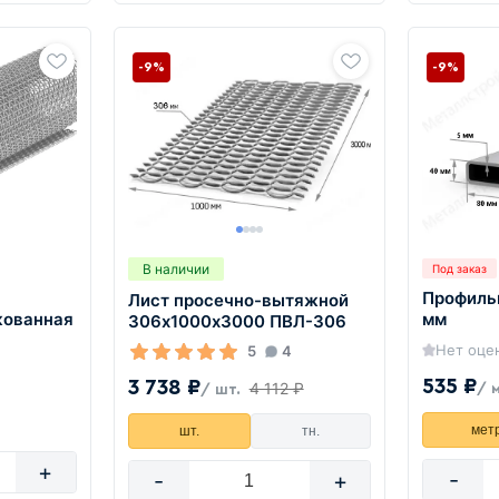
-9%
-9%
В наличии
Под заказ
Профиль
Лист просечно-вытяжной
кованная
мм
306х1000х3000 ПВЛ-306
Нет оце
5
4
535 ₽
3 738 ₽
4 112 ₽
/ 
/ шт.
мет
шт.
тн.
+
-
-
+