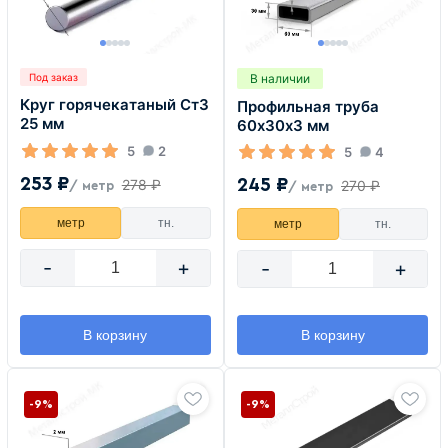
В наличии
Под заказ
Круг горячекатаный Ст3
Профильная труба
25 мм
60х30х3 мм
5
2
5
4
253 ₽
245 ₽
278 ₽
270 ₽
/ метр
/ метр
метр
тн.
метр
тн.
-
+
-
+
В корзину
В корзину
-9%
-9%