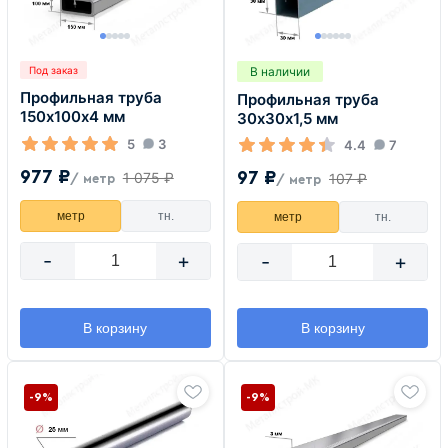
В наличии
Под заказ
Профильная труба
Профильная труба
150х100х4 мм
30х30х1,5 мм
5
3
4.4
7
977 ₽
97 ₽
1 075 ₽
107 ₽
/ метр
/ метр
метр
тн.
метр
тн.
-
+
-
+
В корзину
В корзину
-9%
-9%