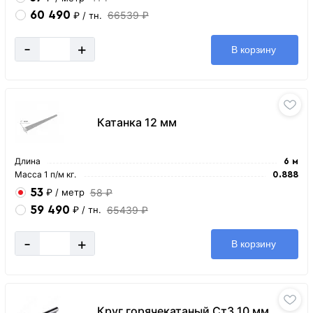
60 490
66539 ₽
₽
/ тн.
-
+
В корзину
Катанка 12 мм
Длина
6 м
Масса 1 п/м кг.
0.888
53
58 ₽
₽
/ метр
59 490
65439 ₽
₽
/ тн.
-
+
В корзину
Круг горячекатаный Ст3 10 мм