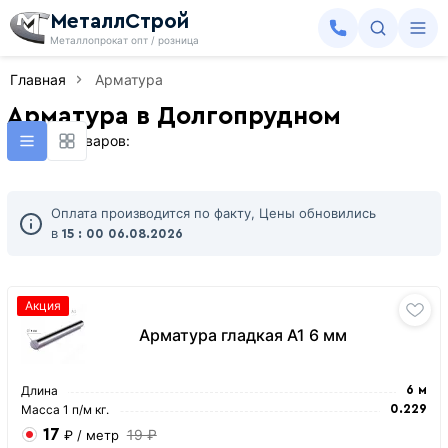
МеталлСтрой
Металлопрокат опт / розница
Главная
Арматура
Арматура в Долгопрудном
Найдено товаров:
Оплата производится по факту, Цены обновились
в
15 : 00
06.08.2026
Акция
Арматура гладкая А1 6 мм
Длина
6 м
Масса 1 п/м кг.
0.229
17
19 ₽
₽
/ метр