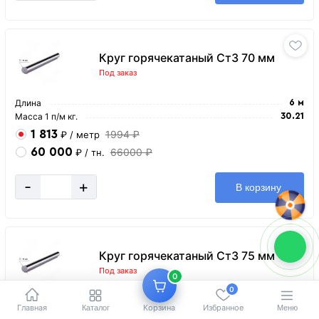
Круг горячекатаный Ст3 70 мм
Под заказ
Длина
6 м
Масса 1 п/м кг.
30.21
1 813
1994 ₽
₽
/ метр
60 000
66000 ₽
₽
/ тн.
-
+
В корзину
Круг горячекатаный Ст3 75 мм
Под заказ
0
0
Длина
6 м
Главная
Корзина
Избранное
Каталог
Меню
Масса 1 п/м кг.
35