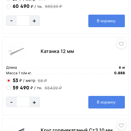
60 490
66539 ₽
₽
/ тн.
-
+
В корзину
Катанка 12 мм
Длина
6 м
Масса 1 п/м кг.
0.888
53
58 ₽
₽
/ метр
59 490
65439 ₽
₽
/ тн.
-
+
В корзину
Круг горячекатаный Ст3 10 мм