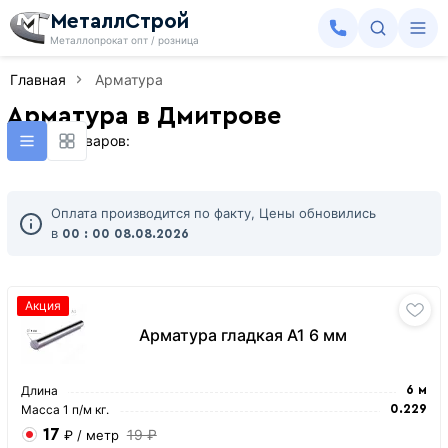
МеталлСтрой
Металлопрокат опт / розница
Главная
Арматура
Арматура в Дмитрове
Найдено товаров:
Оплата производится по факту, Цены обновились
в
00 : 00
08.08.2026
Акция
Арматура гладкая А1 6 мм
Длина
6 м
Масса 1 п/м кг.
0.229
17
19 ₽
₽
/ метр