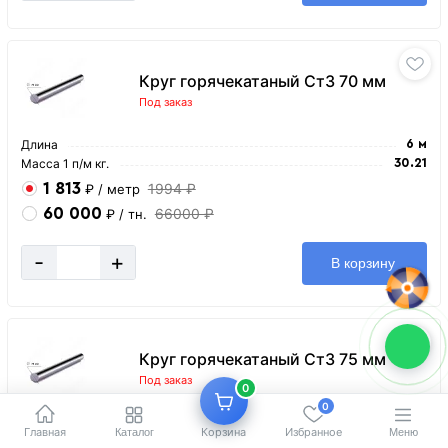
Круг горячекатаный Ст3 70 мм
Под заказ
Длина
6 м
Масса 1 п/м кг.
30.21
1 813
1994 ₽
₽
/ метр
60 000
66000 ₽
₽
/ тн.
-
+
В корзину
Круг горячекатаный Ст3 75 мм
Под заказ
0
0
Длина
6 м
Главная
Корзина
Избранное
Каталог
Меню
Масса 1 п/м кг.
35