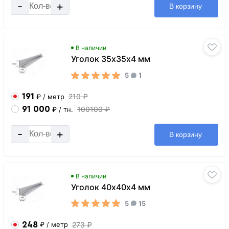
-
+
В корзину
В наличии
Уголок 35х35х4 мм
5
1
191
210 ₽
₽
/ метр
91 000
100100 ₽
₽
/ тн.
-
+
В корзину
В наличии
Уголок 40х40х4 мм
5
15
248
273 ₽
₽
/ метр