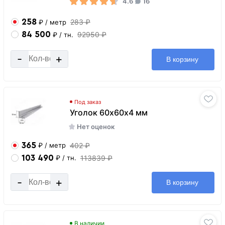
4.6
16
258
283 ₽
₽
/ метр
84 500
92950 ₽
₽
/ тн.
-
+
В корзину
Под заказ
Уголок 60х60х4 мм
Нет оценок
365
402 ₽
₽
/ метр
103 490
113839 ₽
₽
/ тн.
-
+
В корзину
В наличии