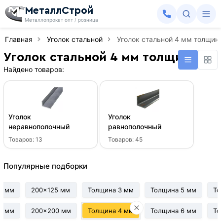
МеталлСтрой
Металлопрокат опт / розница
Главная
Уголок стальной
Уголок стальной 4 мм толщин
Уголок стальной 4 мм толщиной
Найдено товаров:
Уголок
Уголок
неравнополочный
равнополочный
Товаров:
13
Товаров:
45
Популярные подборки
0 мм
200x125 мм
Толщина 3 мм
Толщина 5 мм
То
0 мм
200x200 мм
Толщина 4 мм
Толщина 6 мм
То