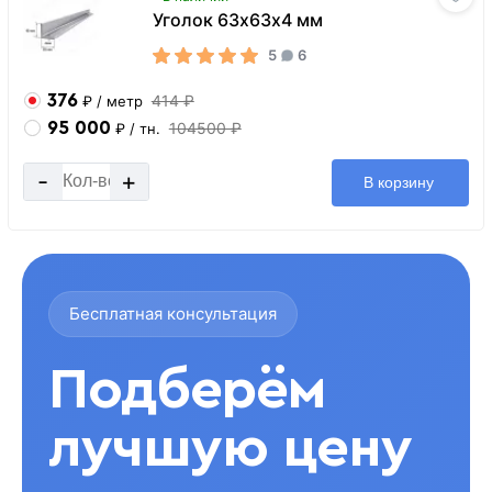
Уголок 63х63х4 мм
5
6
376
414 ₽
₽
/ метр
95 000
104500 ₽
₽
/ тн.
-
+
В корзину
Бесплатная консультация
Подберём
лучшую цену