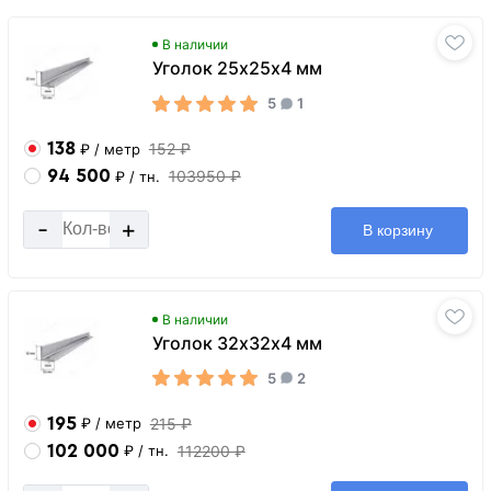
В наличии
Уголок 25х25х4 мм
5
1
138
152 ₽
₽
/ метр
94 500
103950 ₽
₽
/ тн.
-
+
В корзину
В наличии
Уголок 32х32х4 мм
5
2
195
215 ₽
₽
/ метр
102 000
112200 ₽
₽
/ тн.