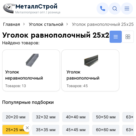
МеталлСтрой
Металлопрокат опт / розница
Главная
Уголок стальной
Уголок равнополочный 25x25
Уголок равнополочный 25x25 мм
Найдено товаров:
Уголок
Уголок
неравнополочный
равнополочный
Товаров:
13
Товаров:
45
Популярные подборки
20x20 мм
32x32 мм
40x40 мм
50x50 мм
63x6
25x25 мм
35x35 мм
45x45 мм
60x60 мм
63x4