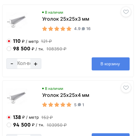
В наличии
Уголок 25х25х3 мм
4.9
16
110
121 ₽
₽
/ метр
98 500
108350 ₽
₽
/ тн.
-
+
В корзину
В наличии
Уголок 25х25х4 мм
5
1
138
152 ₽
₽
/ метр
94 500
103950 ₽
₽
/ тн.