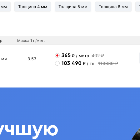
 мм
Толщина 4 мм
Толщина 5 мм
Толщина 6 мм
р
Масса 1 п/м кг.
365
402 ₽
₽
/ метр
4 мм
3.53
103 490
113839 ₽
₽
/ тн.
учшую