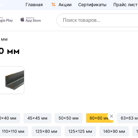
Главная
Акции
Сертификаты
Прайс лист
0 мм
0 мм
0x40 мм
45x45 мм
50x50 мм
60x60 мм
63x63 
110x110 мм
125x80 мм
125x125 мм
140x90 мм