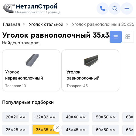
МеталлСтрой
Металлопрокат опт / розница
Главная
Уголок стальной
Уголок равнополочный 35x35
Уголок равнополочный 35x35 мм
Найдено товаров:
Уголок
Уголок
неравнополочный
равнополочный
Товаров:
13
Товаров:
45
Популярные подборки
20x20 мм
32x32 мм
40x40 мм
50x50 мм
63x6
25x25 мм
35x35 мм
45x45 мм
60x60 мм
63x4