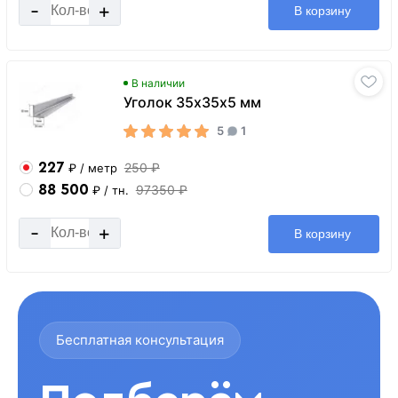
-
+
В корзину
В наличии
Уголок 35х35х5 мм
5
1
227
250 ₽
₽
/ метр
88 500
97350 ₽
₽
/ тн.
-
+
В корзину
Бесплатная консультация