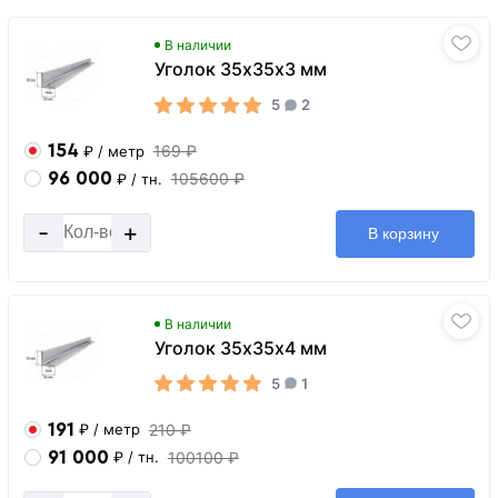
В наличии
Уголок 35х35х3 мм
5
2
154
169 ₽
₽
/ метр
96 000
105600 ₽
₽
/ тн.
-
+
В корзину
В наличии
Уголок 35х35х4 мм
5
1
191
210 ₽
₽
/ метр
91 000
100100 ₽
₽
/ тн.