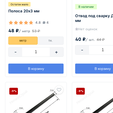
Остаток мало
В наличии
Полоса 20х3 мм
Отвод под сварку 
мм
4.8
4
Нет оценок
48 ₽
53 ₽
/ метр
40 ₽
44 ₽
/ шт.
метр
тн.
-
-
+
В корзину
В корзину
-9%
-9%