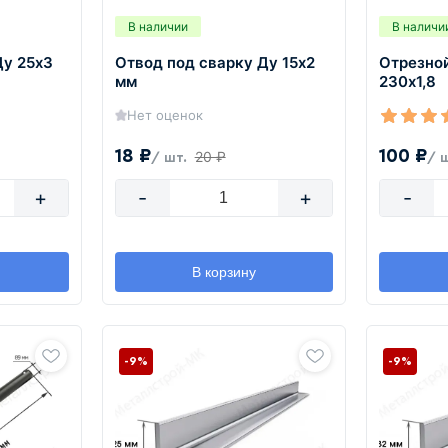
В наличии
В наличи
Ду 25х3
Отвод под сварку Ду 15х2
Отрезной
мм
230х1,8
Нет оценок
18 ₽
100 ₽
20 ₽
/ шт.
/ 
+
-
+
-
В корзину
-9%
-9%