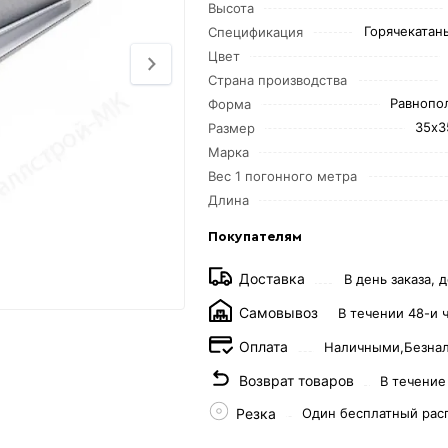
Высота
Горячекатаны
Спецификация
Цвет
Страна производства
Равнопо
Форма
35х3
Размер
Марка
Вес 1 погонного метра
Длина
Покупателям
Доставка
В день заказа, д
Самовывоз
В течении 48-и 
Оплата
Наличными,
Безна
Возврат товаров
В течение
Резка
Один бесплатный рас