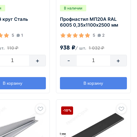
и
В наличии
 круг Сталь
Профнастил МП20А RAL
6005 0,35х1100х2500 мм
5
1
5
2
938 ₽
110 ₽
1 032 ₽
шт.
/ шт.
+
-
+
В корзину
В корзину
-10%