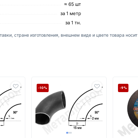
≈ 65 шт
за 1 метр
за 1 тн.
авки, стране изготовления, внешнем виде и цвете товара носи
-10%
-9%