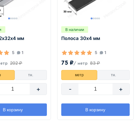
и
В наличии
32х32х4 мм
Полоса 30х4 мм
5
1
5
1
75 ₽
202 ₽
83 ₽
метр
/ метр
р
тн.
метр
тн.
+
-
+
В корзину
В корзину