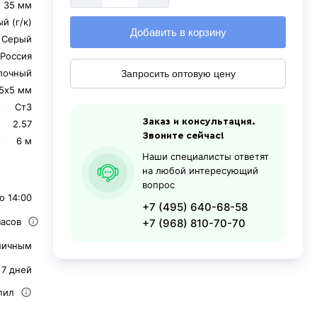
35 мм
й (г/к)
Добавить в корзину
Серый
Россия
лочный
Запросить оптовую цену
5х5 мм
Ст3
Заказ и консультация.
2.57
Звоните сейчас!
6 м
Наши специалисты ответят
на любой интересующий
вопрос
о 14:00
+7 (495) 640-68-58
часов
+7 (968) 810-70-70
личным
 7 дней
пил