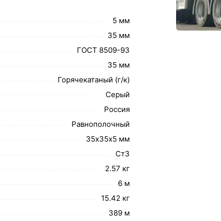
5 мм
35 мм
ГОСТ 8509-93
35 мм
Горячекатаный (г/к)
Серый
Россия
Равнополочный
35х35х5 мм
Ст3
2.57 кг
6 м
15.42 кг
389 м