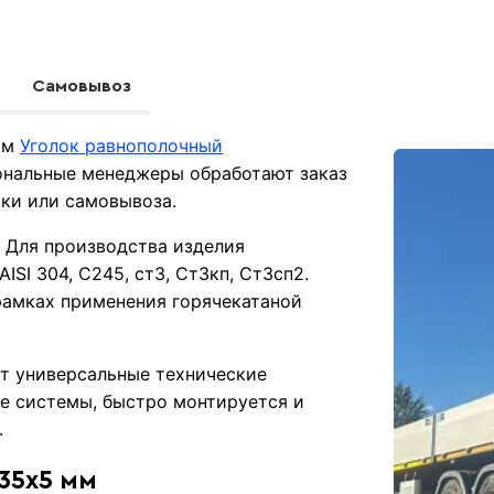
Самовывоз
 мм
Уголок равнополочный
ональные менеджеры обработают заказ
вки или самовывоза.
. Для производства изделия
ISI 304, С245, ст3, Ст3кп, Ст3сп2.
рамках применения горячекатаной
ет универсальные технические
ые системы, быстро монтируется и
.
х35х5 мм