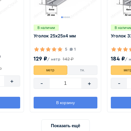
В наличии
В наличи
Уголок 25х25х4 мм
Уголок 
5
1
0
129 ₽
184 ₽
142 ₽
/ метр
/ 
₽
метр
тн.
мет
+
-
+
-
В корзину
Показать ещё