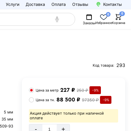
Услуги
Доставка
Оплата
Отзывы
Контакты
0
0
Заказы
Избранное
Корзина
293
Код товара:
227 ₽
250 ₽
Цена за
метр
-9%
88 500 ₽
97350 ₽
Цена за
тн.
-9%
5 мм
Акция действует только при наличной
оплате
35 мм
509-93
-
+