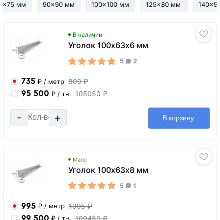
5x75 мм
90x90 мм
100x100 мм
125x80 мм
140x9
В наличии
Уголок 100х63х6 мм
5
2
735
809 ₽
₽
/ метр
95 500
105050 ₽
₽
/ тн.
-
+
В корзину
Мало
Уголок 100х63х8 мм
5
1
995
1095 ₽
₽
/ метр
99 500
109450 ₽
₽
/ тн.