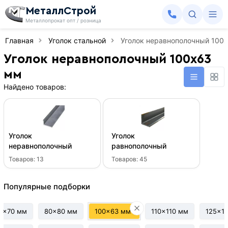
МеталлСтрой
Металлопрокат опт / розница
Главная
Уголок стальной
Уголок неравнополочный 100
Уголок неравнополочный 100x63
мм
Найдено товаров:
Уголок
Уголок
неравнополочный
равнополочный
Товаров:
13
Товаров:
45
Популярные подборки
0x70 мм
80x80 мм
100x63 мм
110x110 мм
125x1