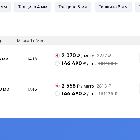
 мм
Толщина 4 мм
Толщина 5 мм
Толщина 6 мм
р
Масса 1 п/м кг.
2 070
2277 ₽
₽
/ метр
8 мм
14.13
146 490
161139 ₽
₽
/ тн.
2 558
2813 ₽
₽
/ метр
10 мм
17.46
146 490
161139 ₽
₽
/ тн.