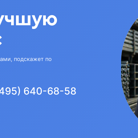
учшую
с
вами, подскажет по
(495) 640-68-58