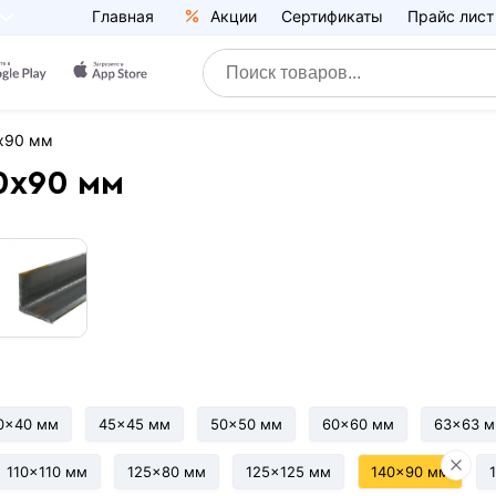
Главная
Акции
Сертификаты
Прайс лист
0x90 мм
0x90 мм
0x40 мм
45x45 мм
50x50 мм
60x60 мм
63x63 
110x110 мм
125x80 мм
125x125 мм
140x90 мм