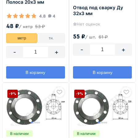
Полоса 20х3 мм
Отвод под сварку Ду
32х3 мм
4.8
4
Нет оценок
48 ₽
53 ₽
/ метр
55 ₽
61 ₽
/ шт.
метр
тн.
-
+
-
+
В корзину
В корзину
-9%
-9%
В наличии
В наличии