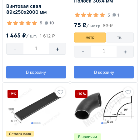
Полоса 30х4 мм
Винтовая свая
89х250х2000 мм
5
1
5
10
75 ₽
83 ₽
/ метр
1 465 ₽
1 612 ₽
/ шт.
метр
тн.
-
+
-
+
В корзину
В корзину
-9%
-10%
Остаток мало
В наличии