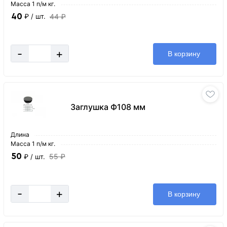
Масса 1 п/м кг.
40
44 ₽
₽
/ шт.
-
+
В корзину
Заглушка Ф108 мм
Длина
Масса 1 п/м кг.
50
55 ₽
₽
/ шт.
-
+
В корзину