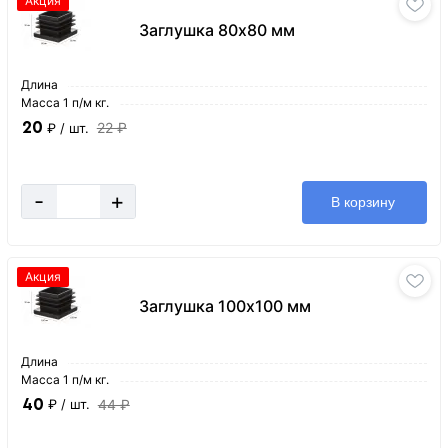
Акция
Заглушка 80х80 мм
Длина
Масса 1 п/м кг.
20
22 ₽
₽
/ шт.
-
+
В корзину
Акция
Заглушка 100х100 мм
Длина
Масса 1 п/м кг.
40
44 ₽
₽
/ шт.