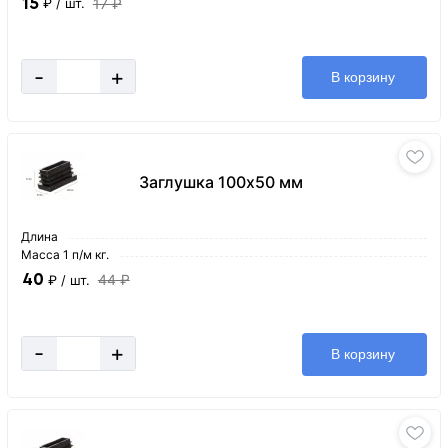
15
17 ₽
₽
/ шт.
-
+
В корзину
Заглушка 100х50 мм
Длина
Масса 1 п/м кг.
40
44 ₽
₽
/ шт.
-
+
В корзину