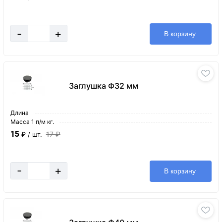
-
+
В корзину
Заглушка Ф32 мм
Длина
Масса 1 п/м кг.
15
17 ₽
₽
/ шт.
-
+
В корзину