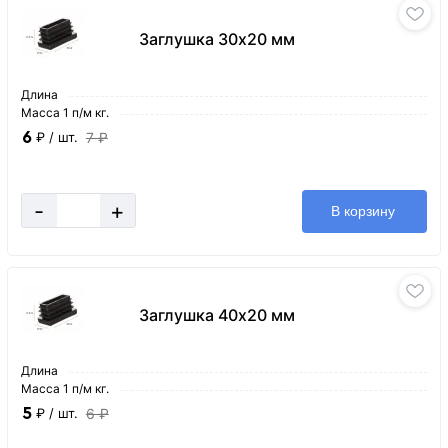
Заглушка 30х20 мм
Длина
Масса 1 п/м кг.
6
7 ₽
₽
/ шт.
-
+
В корзину
Заглушка 40х20 мм
Длина
Масса 1 п/м кг.
5
6 ₽
₽
/ шт.