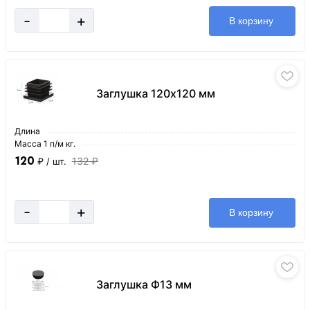
-
+
В корзину
Заглушка 120х120 мм
Длина
Масса 1 п/м кг.
120
132 ₽
₽
/ шт.
-
+
В корзину
Заглушка Ф13 мм