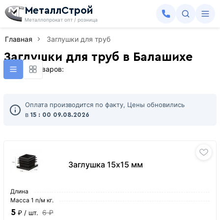
МеталлСтрой
Металлопрокат опт / розница
Главная
Заглушки для труб
Заглушки для труб в Балашихе
Найдено товаров:
Оплата производится по факту, Цены обновились
в
15 : 00
09.08.2026
Заглушка 15х15 мм
Длина
Масса 1 п/м кг.
5
6 ₽
₽
/ шт.