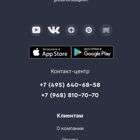
Контакт-центр
+7 (495) 640-68-58
+7 (968) 810-70-70
Клиентам
О компании
Оплата