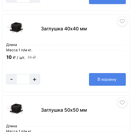
Заглушка 40х40 мм
Длина
Масса 1 п/м кг.
10
11 ₽
₽
/ шт.
-
+
В корзину
Заглушка 50х50 мм
Длина
Масса 1 п/м кг.