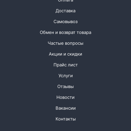
Доставка
Самовывоз
Обмен и возврат товара
Частые вопросы
Акции и скидки
Прайс лист
Услуги
Отзывы
Новости
Вакансии
Контакты