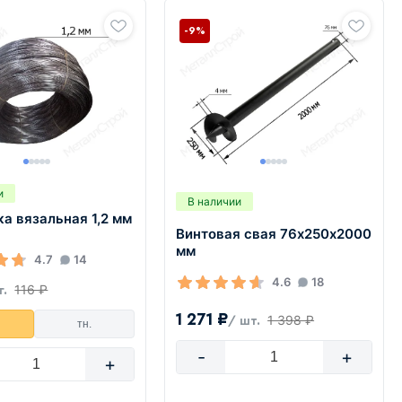
-9%
и
В наличии
а вязальная 1,2 мм
Винтовая свая 76х250х2000
мм
4.7
14
4.6
18
116 ₽
г.
1 271 ₽
1 398 ₽
/ шт.
тн.
-
+
+