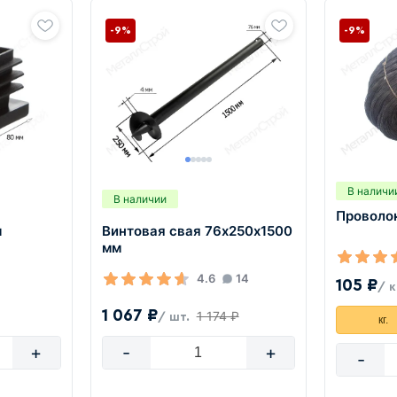
-9%
-9%
В наличи
В наличии
Проволок
м
Винтовая свая 76х250х1500
мм
4.6
14
105 ₽
/ к
1 067 ₽
1 174 ₽
/ шт.
кг.
+
-
+
-