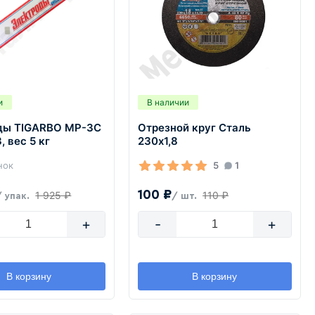
и
В наличии
ды TIGARBO MP-3C
Отрезной круг Сталь
, вес 5 кг
230х1,8
нок
5
1
100 ₽
1 925 ₽
110 ₽
/ упак.
/ шт.
+
-
+
В корзину
В корзину