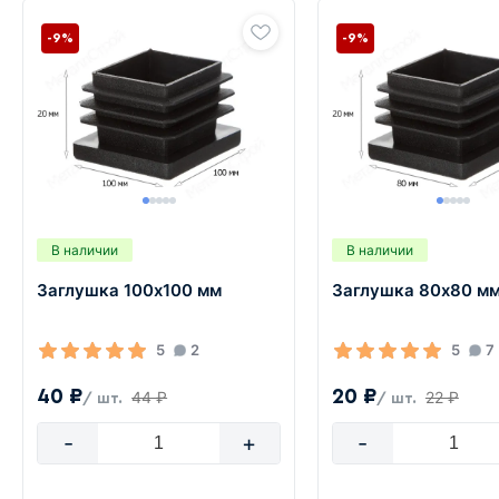
-9%
-9%
В наличии
В наличии
Заглушка 100х100 мм
Заглушка 80х80 м
5
2
5
7
40 ₽
20 ₽
44 ₽
22 ₽
/ шт.
/ шт.
-
+
-