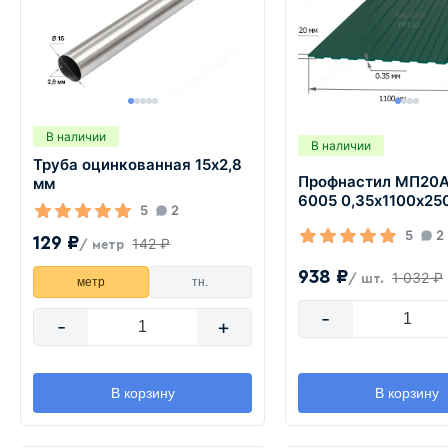
В наличии
В наличии
Труба оцинкованная 15х2,8
Профнастил МП20А
мм
6005 0,35х1100х25
5
2
5
2
129 ₽
142 ₽
/ метр
938 ₽
1 032 ₽
/ шт.
метр
тн.
-
-
+
В корзину
В корзину