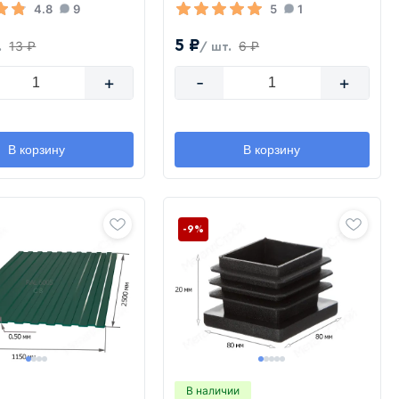
4.8
9
5
1
5 ₽
13 ₽
6 ₽
.
/ шт.
+
-
+
В корзину
В корзину
-9%
В наличии