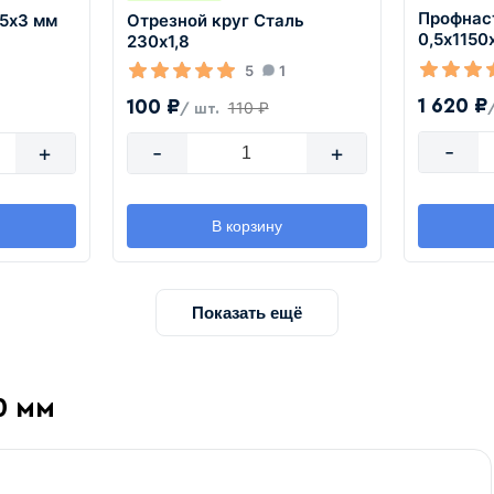
Профнас
15х3 мм
Отрезной круг Сталь
0,5х1150
230х1,8
5
1
1 620 ₽
100 ₽
110 ₽
/ шт.
-
+
-
+
В корзину
Показать ещё
0 мм