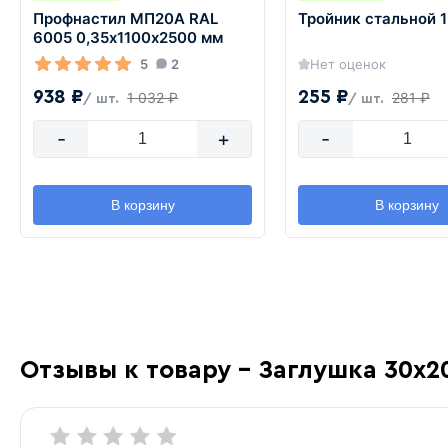
Профнастил МП20А RAL
Тройник стальной 
6005 0,35х1100х2500 мм
5
2
Нет оценок
938 ₽
255 ₽
1 032 ₽
281 ₽
/ шт.
/ шт.
-
+
-
В корзину
В корзину
Отзывы к товару - Заглушка 30х2