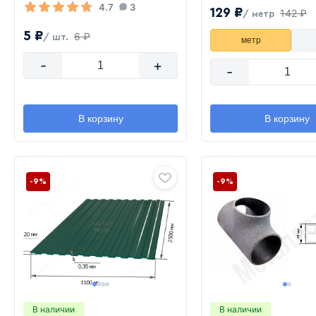
4.7
3
129 ₽
142 ₽
/ метр
5 ₽
6 ₽
/ шт.
метр
-
+
-
В корзину
В корзину
-9%
-9%
В наличии
В наличии