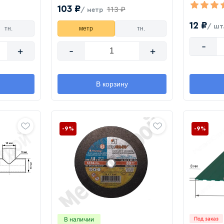
103 ₽
113 ₽
/ метр
12 ₽
/ шт
тн.
метр
тн.
-
+
-
+
В корзину
-9%
-9%
В наличии
Под заказ