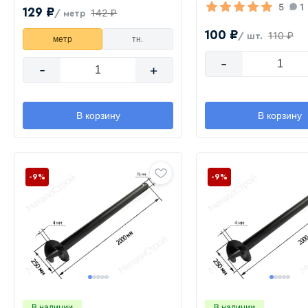
5
1
129 ₽
142 ₽
/ метр
100 ₽
110 ₽
/ шт.
метр
тн.
-
-
+
В корзину
В корзину
-9%
-9%
В наличии
В наличии