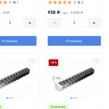
5
1
5
2
938 ₽
11 ₽
1 032 ₽
.
/ шт.
+
-
+
В корзину
В корзину
-10%
и
В наличии