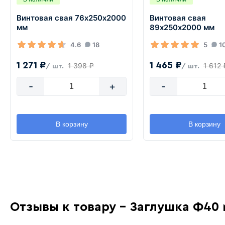
Винтовая свая 76х250х2000
Винтовая свая
мм
89х250х2000 мм
4.6
18
5
1
1 271 ₽
1 465 ₽
1 398 ₽
1 612 
/ шт.
/ шт.
-
+
-
В корзину
В корзину
Отзывы к товару - Заглушка Ф40