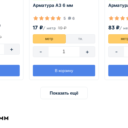
Арматура А3 6 мм
Арматур
5
6
0
17 ₽
83 ₽
19 ₽
/ метр
/ м
₽
метр
тн.
мет
+
-
+
-
В корзину
Показать ещё
 мм