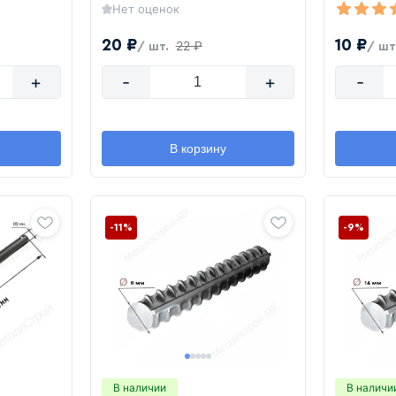
Нет оценок
20 ₽
10 ₽
22 ₽
/ шт.
/ шт
+
-
+
-
В корзину
-11%
-9%
В наличии
В наличи