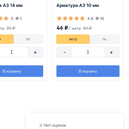
а А3 14 мм
Арматура А3 10 мм
5
1
4.8
16
46 ₽
91 ₽
51 ₽
етр
/ метр
р
тн.
метр
тн.
+
-
+
В корзину
В корзину
Нет оценок