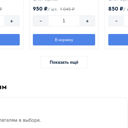
950 ₽
850 ₽
 ₽
1 045 ₽
/ шт.
/ 
+
-
+
-
В корзину
Показать ещё
мм
пателям в выборе.