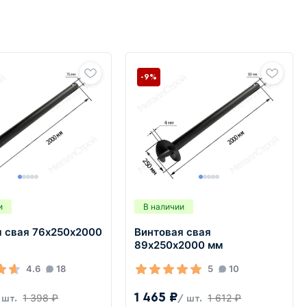
-9%
и
В наличии
я свая 76х250х2000
Винтовая свая
89х250х2000 мм
4.6
18
5
10
1 465 ₽
1 398 ₽
1 612 ₽
 шт.
/ шт.