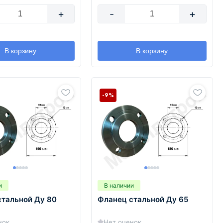
+
-
+
В корзину
В корзину
-9%
и
В наличии
стальной Ду 80
Фланец стальной Ду 65
нок
Нет оценок