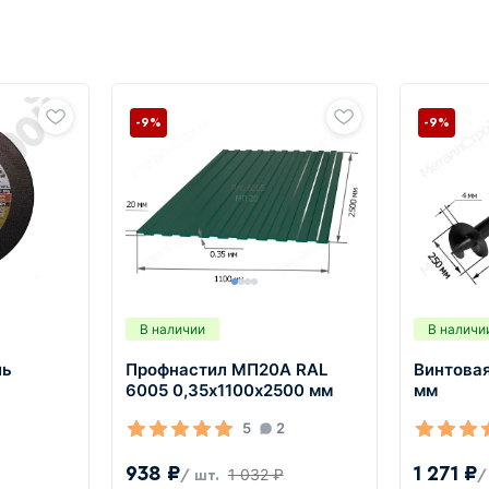
-9%
-9%
В наличии
В наличи
ль
Профнастил МП20А RAL
Винтова
6005 0,35х1100х2500 мм
мм
5
2
938 ₽
1 271 ₽
1 032 ₽
/ шт.
/