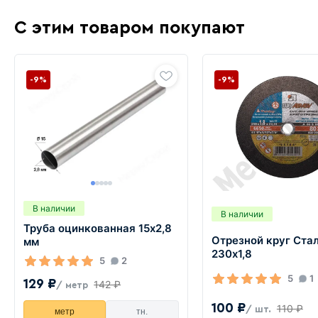
С этим товаром покупают
-9%
-9%
В наличии
В наличии
Труба оцинкованная 15х2,8
Отрезной круг Ста
мм
230х1,8
5
2
5
1
129 ₽
142 ₽
/ метр
100 ₽
110 ₽
/ шт.
метр
тн.