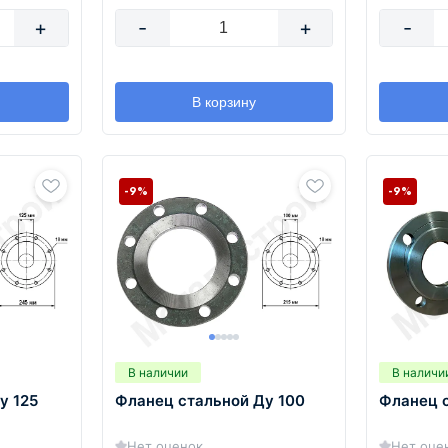
+
-
+
-
В корзину
-9%
-9%
В наличии
В наличи
у 125
Фланец стальной Ду 100
Фланец 
Нет оценок
Нет оце