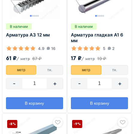
В наличии
В наличии
Арматура А3 12 мм
Арматура гладкая А1 6
мм
4.9
16
5
2
61 ₽
17 ₽
67 ₽
19 ₽
/ метр
/ метр
метр
тн.
метр
тн.
-
+
-
+
В корзину
В корзину
-8%
-9%