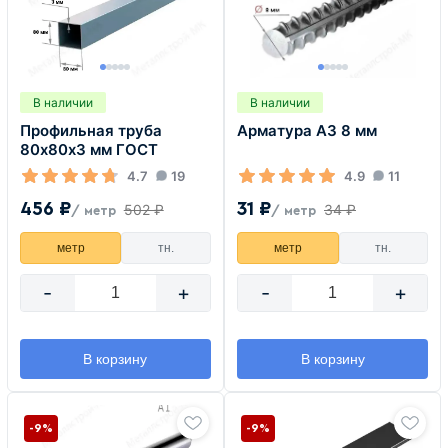
В наличии
В наличии
Профильная труба
Арматура А3 8 мм
80х80х3 мм ГОСТ
4.7
19
4.9
11
456 ₽
31 ₽
502 ₽
34 ₽
/ метр
/ метр
метр
тн.
метр
тн.
-
+
-
+
В корзину
В корзину
-9%
-9%