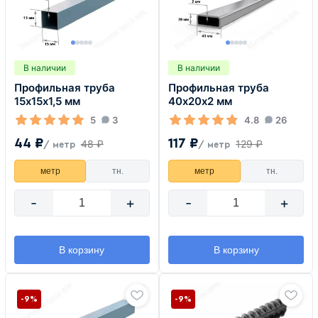
В наличии
В наличии
Профильная труба
Профильная труба
15х15х1,5 мм
40х20х2 мм
5
3
4.8
26
44 ₽
117 ₽
48 ₽
129 ₽
/ метр
/ метр
метр
тн.
метр
тн.
-
+
-
+
В корзину
В корзину
-9%
-9%