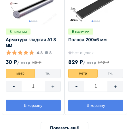
В наличии
В наличии
Арматура гладкая А1 8
Полоса 200х6 мм
мм
4.8
8
Нет оценок
30 ₽
829 ₽
33 ₽
912 ₽
/ метр
/ метр
метр
тн.
метр
тн.
-
+
-
+
В корзину
В корзину
Показать ещё