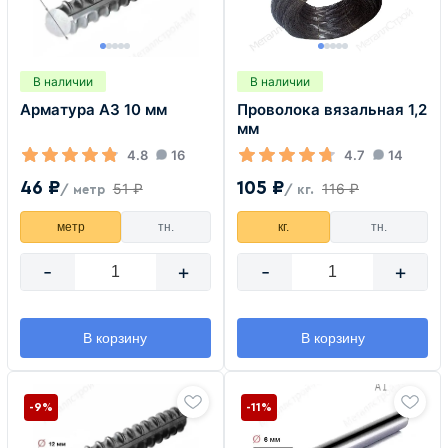
В наличии
В наличии
Арматура А3 10 мм
Проволока вязальная 1,2
мм
4.8
16
4.7
14
46 ₽
105 ₽
51 ₽
116 ₽
/ метр
/ кг.
метр
тн.
кг.
тн.
-
+
-
+
В корзину
В корзину
-9%
-11%