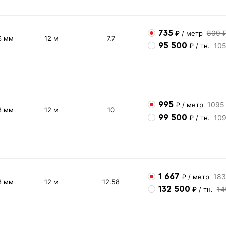
735
809 
₽
/ метр
6 мм
12 м
7.7
95 500
10
₽
/ тн.
995
1095
₽
/ метр
8 мм
12 м
10
99 500
10
₽
/ тн.
1 667
183
₽
/ метр
8 мм
12 м
12.58
132 500
14
₽
/ тн.