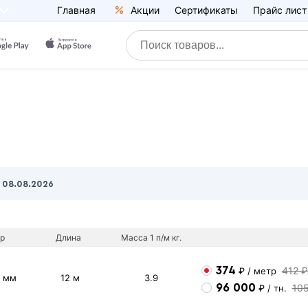
Главная
Акции
Сертификаты
Прайс лист
0
08.08.2026
р
Длина
Масса 1 п/м кг.
374
412 ₽
₽
/ метр
5 мм
12 м
3.9
96 000
10
₽
/ тн.