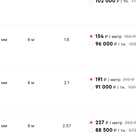
102 000
1
₽
/ тн.
154
169 ₽
₽
/ метр
3 мм
6 м
1.6
96 000
10
₽
/ тн.
191
210 ₽
₽
/ метр
4 мм
6 м
2.1
91 000
100
₽
/ тн.
227
250 
₽
/ метр
5 мм
6 м
2.57
88 500
97
₽
/ тн.