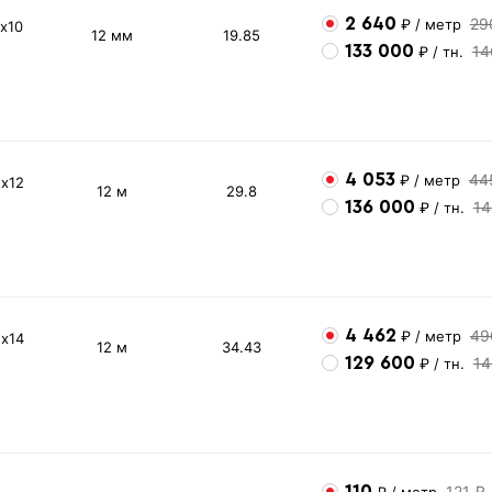
2 640
29
₽
/ метр
х10
12 мм
19.85
133 000
14
₽
/ тн.
4 053
44
₽
/ метр
5х12
12 м
29.8
136 000
14
₽
/ тн.
4 462
49
₽
/ метр
5х14
12 м
34.43
129 600
14
₽
/ тн.
110
121 ₽
₽
/ метр