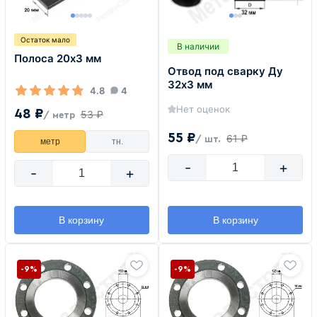
Остаток мало
В наличии
Полоса 20х3 мм
Отвод под сварку Ду
32х3 мм
4.8
4
Нет оценок
48 ₽
53 ₽
/ метр
55 ₽
61 ₽
/ шт.
метр
тн.
-
+
-
+
В корзину
В корзину
-9%
-9%