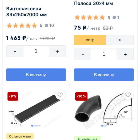
Полоса 30х4 мм
Винтовая свая
89х250х2000 мм
5
1
5
10
75 ₽
83 ₽
/ метр
1 465 ₽
1 612 ₽
/ шт.
метр
тн.
-
+
-
+
В корзину
В корзину
-9%
-10%
Остаток мало
В наличии