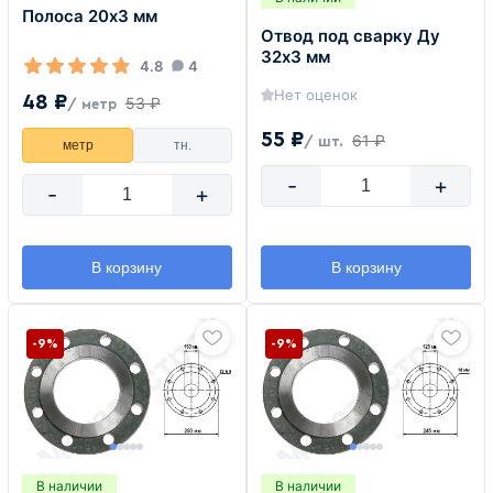
Полоса 20х3 мм
Отвод под сварку Ду
32х3 мм
4.8
4
Нет оценок
48 ₽
53 ₽
/ метр
55 ₽
61 ₽
/ шт.
метр
тн.
-
+
-
+
В корзину
В корзину
-9%
-9%
В наличии
В наличии