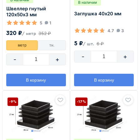
В наличии
Швеллер гнутый
Заглушка 40х20 мм
120х50х3 мм
5
1
4.7
3
320 ₽
352 ₽
/ метр
5 ₽
6 ₽
/ шт.
метр
тн.
-
+
-
+
В корзину
В корзину
-9%
-17%