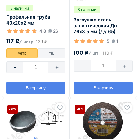
В наличии
В наличии
Профильная труба
Заглушка сталь
40х20х2 мм
эллиптическая Дн
4.8
26
76х3.5 мм (Ду 65)
117 ₽
5
1
129 ₽
/ метр
100 ₽
110 ₽
метр
тн.
/ шт.
-
+
-
+
В корзину
В корзину
-9%
-9%