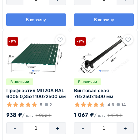
В корзину
В корзину
-9%
-9%
В наличии
В наличии
Профнастил МП20А RAL
Винтовая свая
6005 0,35х1100х2500 мм
76х250х1500 мм
5
2
4.6
14
938 ₽
1 067 ₽
1 032 ₽
1 174 ₽
/ шт.
/ шт.
-
+
-
+