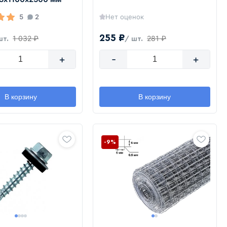
5
2
Нет оценок
255 ₽
1 032 ₽
281 ₽
шт.
/ шт.
+
-
+
В корзину
В корзину
-9%