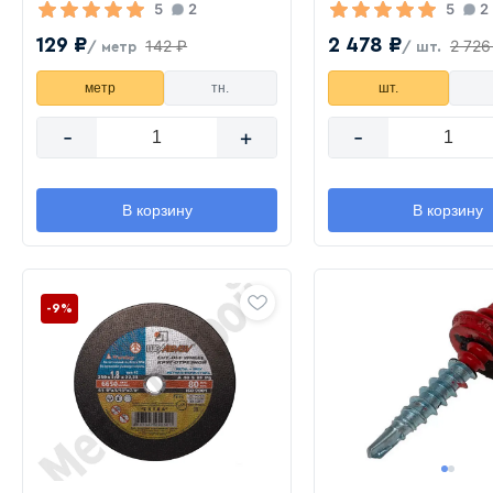
5
2
5
2
129 ₽
2 478 ₽
142 ₽
2 726
/ метр
/ шт.
метр
тн.
шт.
-
+
-
В корзину
В корзину
-9%