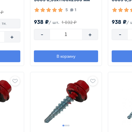
5
1
 ₽
938 ₽
938 ₽
1 032 ₽
/ шт.
/ 
тн.
-
+
-
+
В корзину