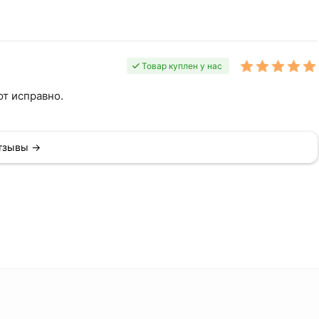
Товар куплен у нас
т исправно.
отзывы →