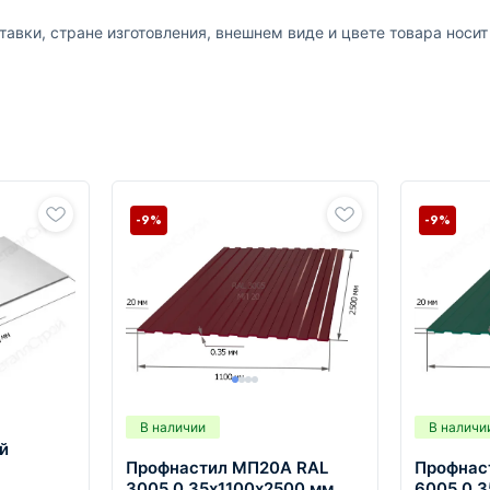
авки, стране изготовления, внешнем виде и цвете товара носи
-9%
-9%
В наличии
В наличи
й
Профнастил МП20А RAL
Профнас
3005 0,35х1100х2500 мм
6005 0,