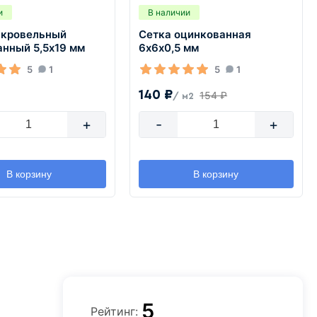
и
В наличии
 кровельный
Сетка оцинкованная
анный 5,5х19 мм
6х6х0,5 мм
5
1
5
1
140 ₽
154 ₽
/ м2
+
-
+
В корзину
В корзину
5
Рейтинг: