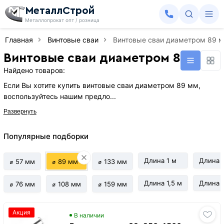
МеталлСтрой
Металлопрокат опт / розница
Главная
Винтовые сваи
Винтовые сваи диаметром 89 
Винтовые сваи диаметром 89 мм
Найдено товаров:
Если Вы хотите купить винтовые сваи диаметром 89 мм,
воспользуйтесь нашим предло...
Развернуть
Популярные подборки
Длина 1 м
Длина 
⌀ 57 мм
⌀ 89 мм
⌀ 133 мм
Длина 1,5 м
Длина 2
⌀ 76 мм
⌀ 108 мм
⌀ 159 мм
Акция
В наличии