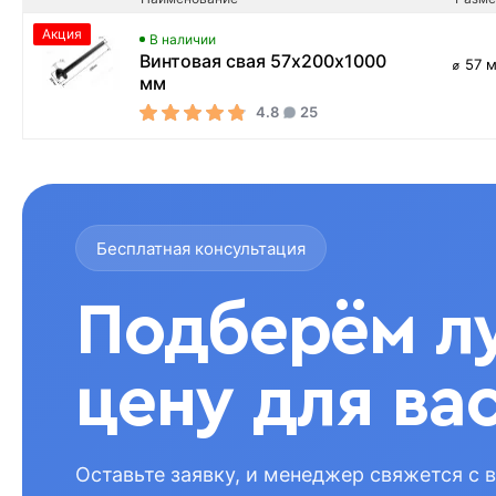
Акция
В наличии
Винтовая свая 57х200х1000
⌀ 57 
мм
4.8
25
Бесплатная консультация
Подберём л
цену для ва
Оставьте заявку, и менеджер свяжется с 