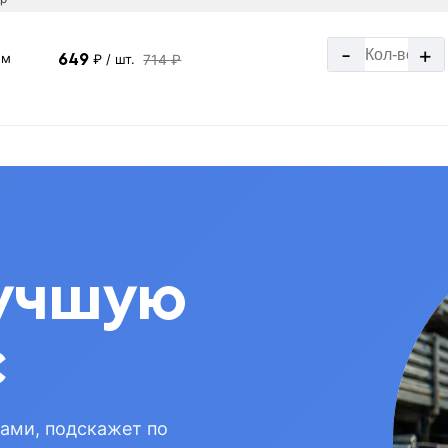
-
+
мм
649
714 ₽
₽
/ шт.
учшую
с
вами, подскажет по